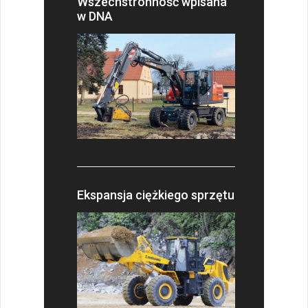
Wszechstronność wpisana
w DNA
Ekspansja ciężkiego sprzętu