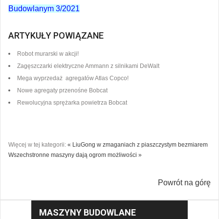
Budowlanym 3/2021
ARTYKUŁY POWIĄZANE
Robot murarski w akcji!
Zagęszczarki elektryczne Ammann z silnikami DeWalt
Mega wyprzedaż agregatów Atlas Copco!
Nowe agregaty przenośne Bobcat
Rewolucyjna sprężarka powietrza Bobcat
Więcej w tej kategorii:
« LiuGong w zmaganiach z piaszczystym bezmiarem
Wszechstronne maszyny dają ogrom możliwości »
Powrót na górę
MASZYNY BUDOWLANE