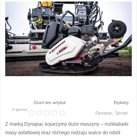
Oceń ten artykuł
Etykiety
(0 głosów)
Dynapac,
Sprzęt,
Z marką Dynapac kojarzymy duże maszyny – rozkładarki
masy asfaltowej oraz różnego rodzaju walce do robót