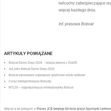
łańcuchy zabezpieczające or
więcej każdego dnia.
Inf. prasowa Bobcat
ARTYKUŁY POWIĄZANE
Bobcat Demo Days 2026 - relacja własna z Dobříš
Już jutro Bobcat Demo Days 2026
Bobcat wprowadza największe spalinowe wózki widłowe
Coraz inteligentniejsze Bobcaty
MT120 – najpotężniejsza miniładowarka Bobcat
Więcej w tej kategorii:
« Prezes JCB świętuje 60-lecie pracy!
Spycharki Liebherr