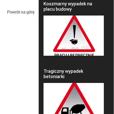
Koszmarny wypadek na
placu budowy
Powrót na górę
Tragiczny wypadek
betoniarki