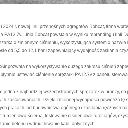
 2024 r. nowej linii przenośnych agregatów Bobcat, firma wpr
a PA12.7v. Linia Bobcat powstała w wyniku rebrandingu linii 
żarka o zmiennym ciśnieniu, wykorzystująca system o nazwie F
sie od 5,5 do 12,1 bar i zapewniający wydajność zasilania czy
xAir pozwala na wykorzystywanie dużego zakresu ciśnień zap
płynnie ustawiać ciśnienie sprężarki PA12.7v z panelu sterowa
to jedna z najbardziej wszechstronnych sprężarek w branży, co
zych zastosowaniach. Dzięki zmiennej wydajności powietrza tę
ch pracach, od budownictwa ogólnego i zasilania ręcznych na
trumieniowo-ścierną, testowanie ciśnieniowe rurociągów, czys
zanie betonu i wdmuchiwanie kabli optycznych.