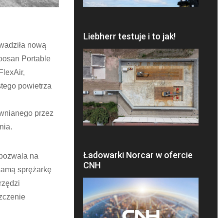
Liebherr testuje i to jak!
owadziła nową
Doosan Portable
lexAir,
stego powietrza
ewnianego przez
nia.
Ładowarki Norcar w ofercie
 pozwala na
CNH
 samą sprężarkę
rzędzi
zczenie