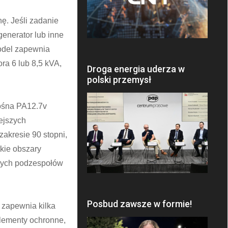
ę. Jeśli zadanie
enerator lub inne
odel zapewnia
a 6 lub 8,5 kVA,
Droga energia uderza w
polski przemysł
nośna PA12.7v
ejszych
akresie 90 stopni,
kie obszary
órych podzespołów
Posbud zawsze w formie!
 zapewnia kilka
elementy ochronne,