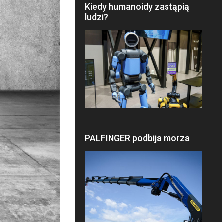
Kiedy humanoidy zastąpią
ludzi?
PALFINGER podbija morza