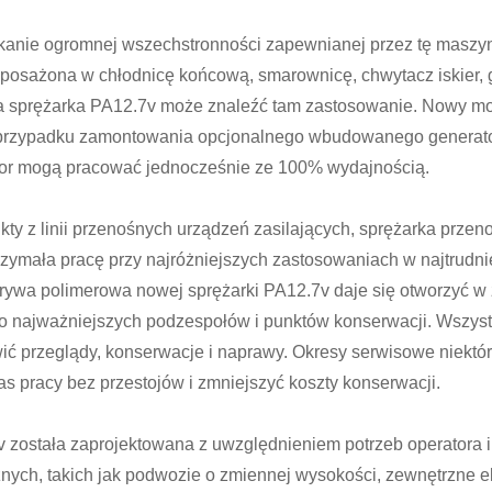
kanie ogromnej wszechstronności zapewnianej przez tę maszyn
osażona w chłodnicę końcową, smarownicę, chwytacz iskier, g
na sprężarka PA12.7v może znaleźć tam zastosowanie. Nowy m
przypadku zamontowania opcjonalnego wbudowanego generator
tor mogą pracować jednocześnie ze 100% wydajnością.
kty z linii przenośnych urządzeń zasilających, sprężarka prze
rzymała pracę przy najróżniejszych zastosowaniach w najtrudni
ywa polimerowa nowej sprężarki PA12.7v daje się otworzyć w z
do najważniejszych podzespołów i punktów konserwacji. Wszyst
wić przeglądy, konserwacje i naprawy. Okresy serwisowe niekt
s pracy bez przestojów i zmniejszyć koszty konserwacji.
została zaprojektowana z uwzględnieniem potrzeb operatora i
nych, takich jak podwozie o zmiennej wysokości, zewnętrzne 