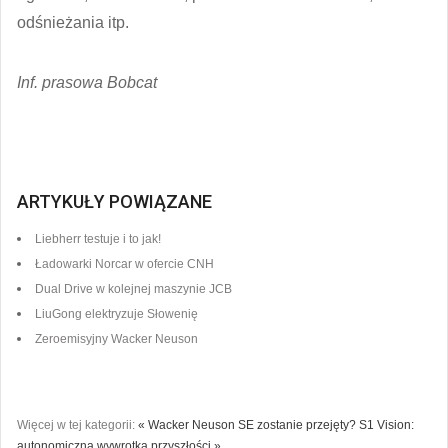
odśnieżania itp.
Inf. prasowa Bobcat
ARTYKUŁY POWIĄZANE
Liebherr testuje i to jak!
Ładowarki Norcar w ofercie CNH
Dual Drive w kolejnej maszynie JCB
LiuGong elektryzuje Słowenię
Zeroemisyjny Wacker Neuson
Więcej w tej kategorii:
« Wacker Neuson SE zostanie przejęty?
S1 Vision:
autonomiczna wywrotka przyszłości »