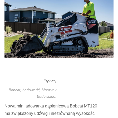
Etykiety
Bobcat,
Ładowarki,
Maszyny
Budowlane,
Nowa miniładowarka gąsienicowa Bobcat MT120
ma zwiększony udźwig i niezrównaną wysokość