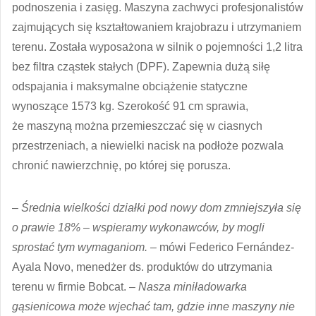
podnoszenia i zasięg. Maszyna zachwyci profesjonalistów
zajmujących się kształtowaniem krajobrazu i utrzymaniem
terenu. Została wyposażona w silnik o pojemności 1,2 litra
bez filtra cząstek stałych (DPF). Zapewnia dużą siłę
odspajania i maksymalne obciążenie statyczne
wynoszące 1573 kg. Szerokość 91 cm sprawia,
że maszyną można przemieszczać się w ciasnych
przestrzeniach, a niewielki nacisk na podłoże pozwala
chronić nawierzchnię, po której się porusza.
–
Średnia wielkości działki pod nowy dom zmniejszyła się
o prawie 18% – wspieramy wykonawców, by mogli
sprostać tym wymaganiom. –
mówi Federico Fernández-
Ayala Novo, menedżer ds. produktów do utrzymania
terenu w firmie Bobcat. –
Nasza miniładowarka
gąsienicowa może wjechać tam, gdzie inne maszyny nie