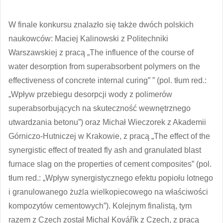
W finale konkursu znalazło się także dwóch polskich
naukowców: Maciej Kalinowski z Politechniki
Warszawskiej z pracą „The influence of the course of
water desorption from superabsorbent polymers on the
effectiveness of concrete internal curing” ” (pol. tłum red.:
„Wpływ przebiegu desorpcji wody z polimerów
superabsorbujących na skuteczność wewnętrznego
utwardzania betonu”) oraz Michał Wieczorek z Akademii
Górniczo-Hutniczej w Krakowie, z pracą „The effect of the
synergistic effect of treated fly ash and granulated blast
furnace slag on the properties of cement composites” (pol.
tłum red.: „Wpływ synergistycznego efektu popiołu lotnego
i granulowanego żużla wielkopiecowego na właściwości
kompozytów cementowych”). Kolejnym finalistą, tym
razem z Czech został Michal Kovářík z Czech, z pracą