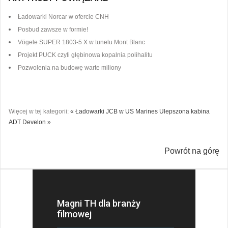
Ładowarki Norcar w ofercie CNH
Posbud zawsze w formie!
Vögele SUPER 1803-5 X w tunelu Mont Blanc
Projekt PUCK czyli głębinowa kopalnia polihalitu
Pozwolenia na budowę warte miliony
Więcej w tej kategorii:
« Ładowarki JCB w US Marines
Ulepszona kabina
ADT Develon »
Powrót na górę
Magni TH dla branży
filmowej