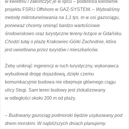
w kwietniu i zakończyć je w lipcu
– podkreśla kierownik
projektu FSRU Offshore w GAZ-SYSTEM. –
Wybraliśmy
metodę mikrotunelowania na 1,1 tys. m w osi gazociągu,
ponieważ chcemy ominąć bardzo wartościowe
środowiskowo oraz turystyczne tereny leżące w Gdańsku.
Chodzi tutaj o plażę Krakowiec-Górki Zachodnie, która
jest uwielbiana przez turystów i mieszkańców.
Żeby uniknąć ingerencji w ruch turystyczny, wykonawca
wybudował drogę dojazdową, dzięki czemu
komunikacyjnie budowa nie obejmuje głównego ciągu
ulicy Stogi. Sam teren budowy jest zlokalizowany
w odległości około 200 m od plaży.
–
Budowany gazociąg podmorski będzie usytuowany pod
dnem morskim. W najbliższych dniach planujemy