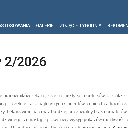
wlany 2/2026
ASTOSOWANIA
GALERIE
ZDJĘCIE TYGODNIA
REKOME
y 2/2026
 pracowników. Okazuje się, że nie tylko robotników, ale także 
acą. Uczelnie tracą najlepszych studentów, ci nie chcą tracić c
dzy. Lekarstwem na coraz bardziej odczuwalny brak operatoró
c dziwnego, że nastąpił prawdziwy wysyp pokazów możliwości 
zały Hyundai i Develon. Byliśmy na ich prezentacjach.
Zapras