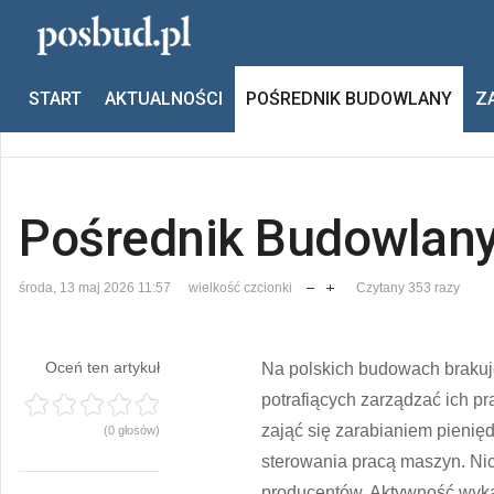
Jesteś tutaj:
Start
Pośrednik budowlany
Pośrednik Budo
START
AKTUALNOŚCI
POŚREDNIK BUDOWLANY
Z
Poprzedni
Następny
Pośrednik Budowlan
środa, 13 maj 2026 11:57
wielkość czcionki
Czytany 353 razy
Oceń ten artykuł
Na polskich budowach brakuje
potrafiących zarządzać ich pr
zająć się zarabianiem pienię
(0 głosów)
sterowania pracą maszyn. Ni
producentów. Aktywność wyka