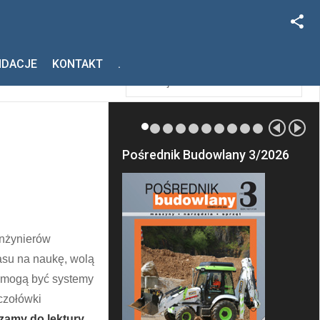
Facebook
Szukaj
NDACJE
KONTAKT
.
Instagram
Pośrednik Budowlany 3/2026
inżynierów
zasu na naukę, wolą
w mogą być systemy
czołówki
zamy do lektury.