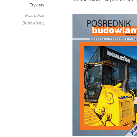
Etykiety
Pośrednik
Budowlany,