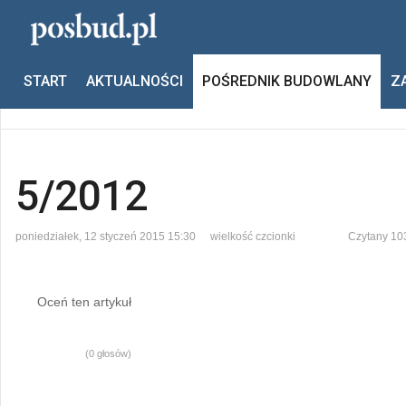
Jesteś tutaj:
Start
Pośrednik budowlany
5/2012
START
AKTUALNOŚCI
POŚREDNIK BUDOWLANY
Z
Poprzedni
Następny
5/2012
poniedziałek, 12 styczeń 2015 15:30
wielkość czcionki
Czytany 10
Oceń ten artykuł
(0 głosów)