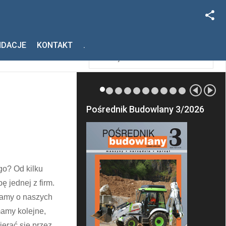
Facebook
Szukaj
NDACJE
KONTAKT
.
Instagram
Pośrednik Budowlany 3/2026
o? Od kilku
 jednej z firm.
Dbamy o naszych
mamy kolejne,
ierać się przez