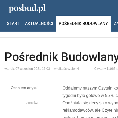
Jesteś tutaj:
Start
Pośrednik budowlany
Pośrednik Budo
START
AKTUALNOŚCI
POŚREDNIK BUDOWLANY
Z
Poprzedni
Następny
Pośrednik Budowlan
wtorek, 07 wrzesień 2021 16:03
wielkość czcionki
Czytany 11063 r
Oceń ten artykuł
Oddajemy naszym Czytelnikom
tygodni było gotowe w 95%, c
Opóźniała się decyzja o wybo
(0 głosów)
reklamodawców, ale Czytelnic
piękne, bardzo interesujące i