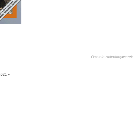
Ostatnio zmienianywtorek
2021 »