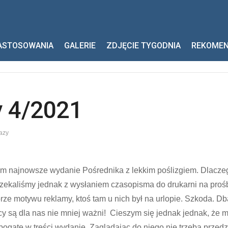
wlany 4/2021
ASTOSOWANIA
GALERIE
ZDJĘCIE TYGODNIA
REKOME
y 4/2021
azy
 najnowsze wydanie Pośrednika z lekkim poślizgiem. Dlaczeg
zekaliśmy jednak z wysłaniem czasopisma do drukarni na prośbę
rze motywu reklamy, ktoś tam u nich był na urlopie. Szkoda. 
y są dla nas nie mniej ważni! Cieszym się jednak jednak, że 
 bogate w treści wydanie. Zaglądając do niego nie trzeba przedz