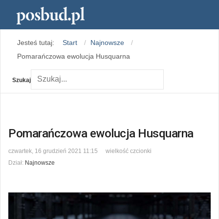
Facebook
Jesteś tutaj:
Start
Najnowsze
Instagram
Pomarańczowa ewolucja Husquarna
Szukaj
Pomarańczowa ewolucja Husquarna
czwartek, 16 grudzień 2021 11:15
wielkość czcionki
Dział:
Najnowsze