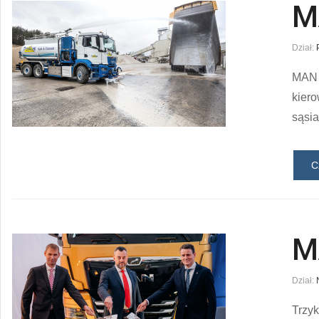
M
Dział:
MAN 
kiero
sąsi
C
M
Dział:
Trzyk