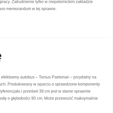
pracy. Zatrudnienie tylko w niepołomickim zakładzie
isano memorandum w tej sprawie.
ę
 efektowny autobus – Torsus Paetorian – przydatny na
owych. Produkowany w oparciu o sprawdzone komponenty
erencjału i prześwit 39 cm jest w stanie sprawnie
 wodę o głębokości 90 cm. Może przewozić maksymalnie