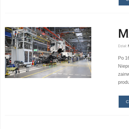
M
Dział:
Po 1
Niep
zain
produ
C