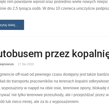
ięki nim powstanie wprost oraz pośrednio wiele nowych miejsc 
nie do 2,5 tysiąca osób. W dniu 10 czerwca uroczyście podp
zytaj dalej...
utobusem przez kopalni
Najnowsze
17 Sie 2020
mencie off-road od pewnego czasu dostępny jest także bardzo
kład do transportu pracowników na terenach kopalni odkrywk
wyposażony w napęd na obie osie, terenowe opony, blokadę dyf
ywać nie tylko terenowe przeszkody, ale i przejeżdżać przez
ób lub nieco mniej, ale za to z wyposażeniem.