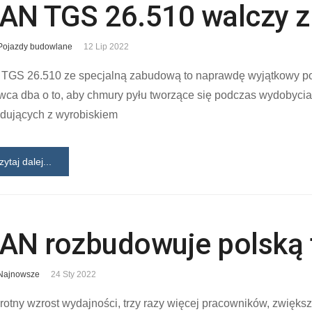
AN TGS 26.510 walczy z
Pojazdy budowlane
12 Lip 2022
TGS 26.510 ze specjalną zabudową to naprawdę wyjątkowy poj
wca dba o to, aby chmury pyłu tworzące się podczas wydobyci
adujących z wyrobiskiem
zytaj dalej...
AN rozbudowuje polską 
Najnowsze
24 Sty 2022
rotny wzrost wydajności, trzy razy więcej pracowników, zwięk