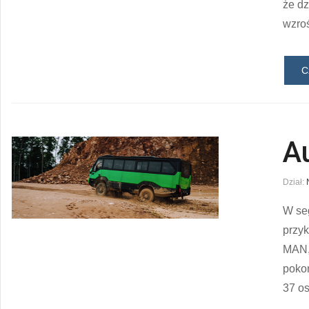
że dz
wzroś
C
A
Dział:
W seg
przy
MAN, 
pokon
37 os