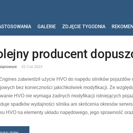
ASTOSOWANIA
GALERIE
ZDJĘCIE TYGODNIA
REKOME
olejny producent dopus
Najnowsze
01 Cze 2023
ngines zatwierdził użycie HVO do napędu silników pojazdów o
ejowych bez konieczności jakichkolwiek modyfikacji. Ze wzgl
wanie HVO nie wymaga żadnych modyfikacji istniejących pojazd
duje spadków wydajności silnika ani skrócenia okresów serw
wu HVO na elementy układu napędowego, jego sprawność oraz 
zytaj dalej...