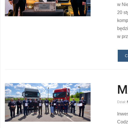
w Ni
20 st
komp
będzi
w pr
C
M
Dział:
Inwe
Codzi