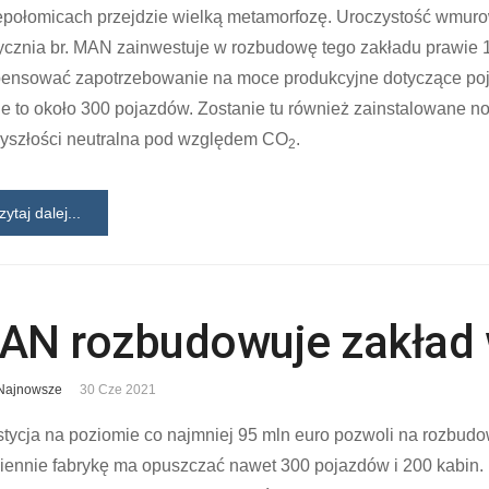
epołomicach przejdzie wielką metamorfozę. Uroczystość wmuro
ycznia br. MAN zainwestuje w rozbudowę tego zakładu prawie 
ensować zapotrzebowanie na moce produkcyjne dotyczące poj
e to około 300 pojazdów. Zostanie tu również zainstalowane no
zyszłości neutralna pod względem CO
.
2
zytaj dalej...
AN rozbudowuje zakład 
Najnowsze
30 Cze 2021
stycja na poziomie co najmniej 95 mln euro pozwoli na rozbu
ennie fabrykę ma opuszczać nawet 300 pojazdów i 200 kabin. 