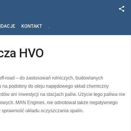
Facebook
NDACJE
KONTAKT
.
Szukaj
Instagram
zcza HVO
ff-road – do zastosowań rolniczych, budowlanych
ędu na podobny do oleju napędowego skład chemiczny
ów ani inwestycji na stacjach paliw. Użycie tego paliwa nie
isowych. MAN Engines. nie odnotował także negatywnego
sprawność układu oczyszczania spalin.