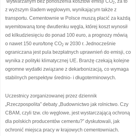
wytwarzanym bez ponoszenia kosztów emisji CO
, za to
2
z wyższym śladem węglowym, wynikającym także z
transportu. Cementownie w Polsce muszą płacić za każdą
wyemitowaną tonę dwutlenku węgla, której koszt wynosił
od kilkudziesięciu do ponad 100 euro, a prognozy mówią
o nawet 150 euro/tonę CO
w 2030 r. Jednocześnie
2
ograniczana jest pula bezpłatnych uprawnień do emisji, co
wynika z polityki klimatycznej UE. Branżę czekają kolejne
ogromne wydatki związane z dekarbonizacją, co wymaga
stabilnych perspektyw średnio- i długoterminowych.
Uczestnicy zorganizowanej przez dziennik
„Rzeczpospolita” debaty „Budownictwo jak rolnictwo. Czy
CBAM, czyli tzw. cło węglowe, jest wystarczającą ochroną
dla polskich producentów cementu?” dyskutowali, jak
ochronić miejsca pracy w krajowych cementowniach.