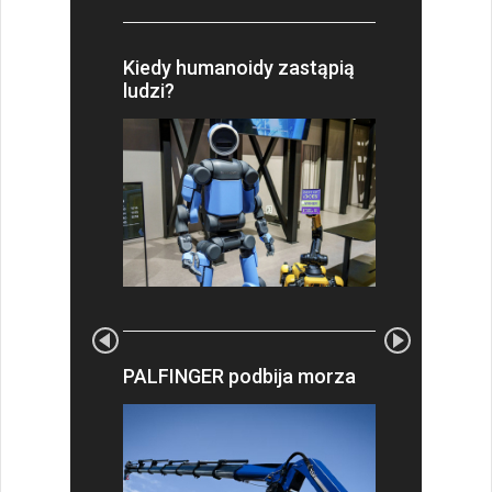
Kiedy humanoidy zastąpią
ludzi?
PALFINGER podbija morza