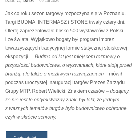
Dział:
Najnowsze
09 Lut 2026
Jak co roku sezon targowy rozpoczyna się w Poznaniu.
Targi BUDMA, INTERMASZ i STONE trwały cztery dni.
Ofertę zaprezentowało blisko 500 wystawców z Polski
i ze świata. Wyjątkowo bogaty był program imprez
towarzyszących tradycyjnej formie statycznej stoiskowej
ekspozycji.
– Budma od lat jest miejscem rozmowy o
przyszłości budownictwa, o wyzwaniach, które stoją przed
branżą, ale także o możliwych rozwiązaniach
– mówił
podczas uroczystej inauguracji targów Prezes Zarządu
Grupy MTP, Robert Wielicki. Znakiem czasów –
dodajmy,
że nie jest to optymistyczny znak, był fakt, że jednym
z ważnych tematów targów było budownictwo ochronne
czyli w skrócie schrony.
Czytaj dalej...