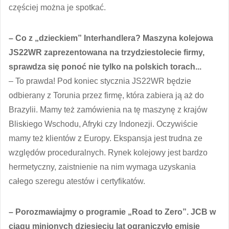
częściej można je spotkać.
– Co z „dzieckiem” Interhandlera? Maszyna kolejowa
JS22WR zaprezentowana na trzydziestolecie firmy,
sprawdza się ponoć nie tylko na polskich torach...
– To prawda! Pod koniec stycznia JS22WR będzie
odbierany z Torunia przez firmę, która zabiera ją aż do
Brazylii. Mamy też zamówienia na tę maszynę z krajów
Bliskiego Wschodu, Afryki czy Indonezji. Oczywiście
mamy też klientów z Europy. Ekspansja jest trudna ze
względów proceduralnych. Rynek kolejowy jest bardzo
hermetyczny, zaistnienie na nim wymaga uzyskania
całego szeregu atestów i certyfikatów.
– Porozmawiajmy o programie „Road to Zero”. JCB w
ciągu minionych dziesięciu lat ograniczyło emisję