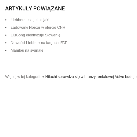
ARTYKUŁY POWIĄZANE
Liebherr testuje i to jak!
Ładowarki Norcar w ofercie CNH
LiuGong elektryzuje Słowenię
Nowości Liebherr na targach IFAT
Manitou na sygnale
Więcej w tej kategorii:
« Hitachi sprawdza się w branży rentalowej
Volvo buduje