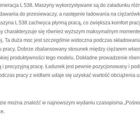
generacja L 538. Maszyny wykorzystywane są do załadunku róż
odawania do przesiewaczy, a następnie ładowania na ciężarówk
szyna L 538 zachwyca płynną pracą, co zwiększa komfort pracy
ny charakteryzuje się również wyższym maksymalnym moment
j. Ta duża moc jest szczególnie widoczna podczas składowania 
 pracy. Dobrze zbalansowany stosunek między ciężarem włas
kiej produktywności tego modelu. Dokładne prowadzenie równ
 i precyzyjną pracę. Ładunek jest pewnie pozycjonowany i po
odczas pracy z widłami udaje się uzyskać wartość obciążenia 
ędzie można znaleźć w najnowszym wydaniu czasopisma „Pośre
e.