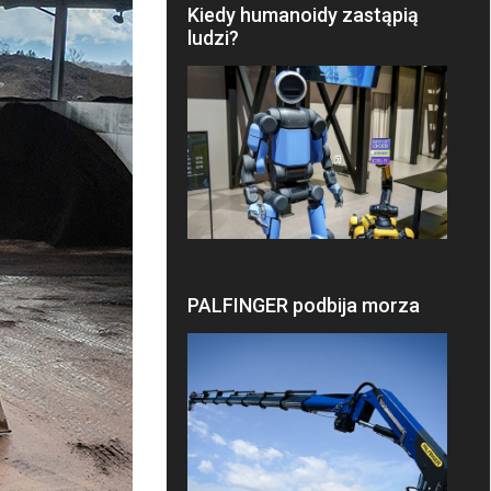
Kiedy humanoidy zastąpią
ludzi?
PALFINGER podbija morza