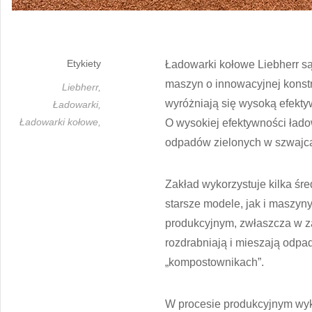
Etykiety
Ładowarki kołowe Liebherr są
maszyn o innowacyjnej konstr
Liebherr,
wyróżniają się wysoką efekt
Ładowarki,
Ładowarki kołowe,
O wysokiej efektywności ład
odpadów zielonych w szwajcar
Zakład wykorzystuje kilka śr
starsze modele, jak i maszyn
produkcyjnym, zwłaszcza w za
rozdrabniają i mieszają odpad
„kompostownikach”.
W procesie produkcyjnym wyko