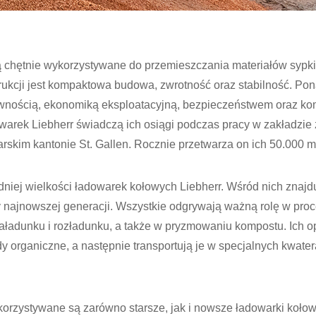
 chętnie wykorzystywane do przemieszczania materiałów sypki
ukcji jest kompaktowa budowa, zwrotność oraz stabilność. Pon
ywnością, ekonomiką eksploatacyjną, bezpieczeństwem oraz kom
owarek Liebherr świadczą ich osiągi podczas pracy w zakładzi
skim kantonie St. Gallen. Rocznie przetwarza on ich 50.000 m
edniej wielkości ładowarek kołowych Liebherr. Wśród nich znajd
y najnowszej generacji. Wszystkie odgrywają ważną rolę w proc
ładunku i rozładunku, a także w pryzmowaniu kompostu. Ich o
y organiczne, a następnie transportują je w specjalnych kwate
rzystywane są zarówno starsze, jak i nowsze ładowarki kołowe