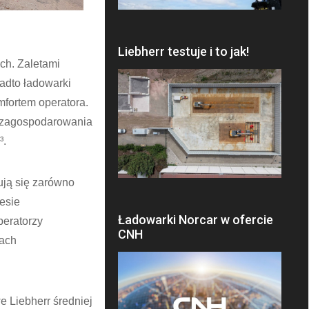
Liebherr testuje i to jak!
ch. Zaletami
adto ładowarki
fortem operatora.
e zagospodarowania
³.
ują się zarówno
esie
Ładowarki Norcar w ofercie
peratorzy
CNH
rach
 Liebherr średniej