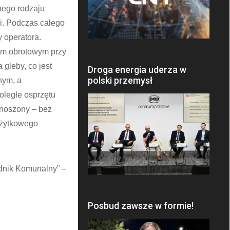
nego rodzaju
i. Podczas całego
 operatora.
em obrotowym przy
gleby, co jest
Droga energia uderza w
polski przemysł
nym, a
oległe osprzętu
dnoszony – bez
użytkowego
dnik Komunalny” –
Posbud zawsze w formie!