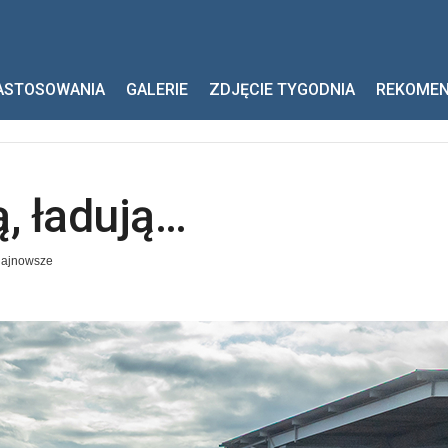
adują…
ASTOSOWANIA
GALERIE
ZDJĘCIE TYGODNIA
REKOME
ą, ładują…
ajnowsze