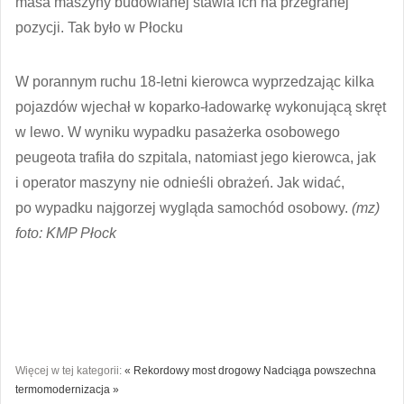
masa maszyny budowlanej stawia ich na przegranej
pozycji. Tak było w Płocku
W porannym ruchu 18-letni kierowca wyprzedzając kilka
pojazdów wjechał w koparko-ładowarkę wykonującą skręt
w lewo. W wyniku wypadku pasażerka osobowego
peugeota trafiła do szpitala, natomiast jego kierowca, jak
i operator maszyny nie odnieśli obrażeń. Jak widać,
po wypadku najgorzej wygląda samochód osobowy.
(mz)
foto: KMP Płock
Więcej w tej kategorii:
« Rekordowy most drogowy
Nadciąga powszechna
termomodernizacja »