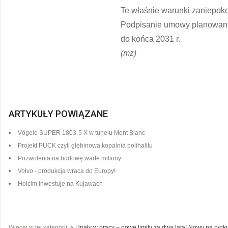
Te właśnie warunki zaniepoko
Podpisanie umowy planowane j
do końca 2031 r.
(mz)
ARTYKUŁY POWIĄZANE
Vögele SUPER 1803-5 X w tunelu Mont Blanc
Projekt PUCK czyli głębinowa kopalnia polihalitu
Pozwolenia na budowę warte miliony
Volvo - produkcja wraca do Europy!
Holcim inwestuje na Kujawach
Więcej w tej kategorii:
« Upały w pracy – nowe limity za dwa lata!
Nowy na rynku