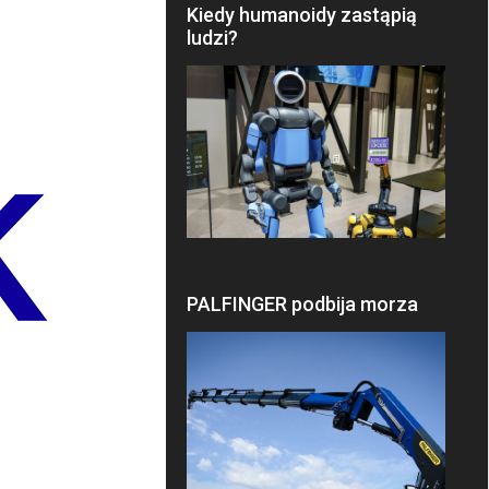
Kiedy humanoidy zastąpią
ludzi?
PALFINGER podbija morza