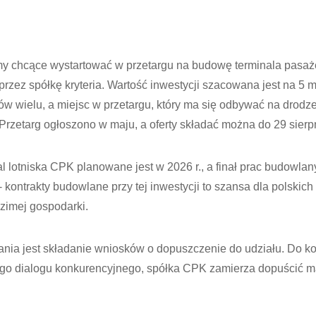
rmy chcące wystartować w przetargu na budowę terminala pasaże
rzez spółkę kryteria. Wartość inwestycji szacowana jest na 5 m
 wielu, a miejsc w przetargu, który ma się odbywać na drodze
 Przetarg ogłoszono w maju, a oferty składać można do 29 sierp
 lotniska CPK planowane jest w 2026 r., a finał prac budowla
 - kontrakty budowlane przy tej inwestycji to szansa dla polskic
zimej gospodarki.
ia jest składanie wniosków o dopuszczenie do udziału. Do ko
ego dialogu konkurencyjnego, spółka CPK zamierza dopuścić m