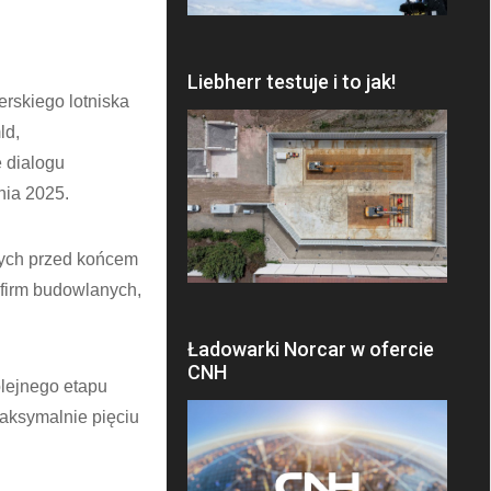
Liebherr testuje i to jak!
rskiego lotniska
ld,
 dialogu
nia 2025.
nych przed końcem
h firm budowlanych,
Ładowarki Norcar w ofercie
CNH
lejnego etapu
aksymalnie pięciu