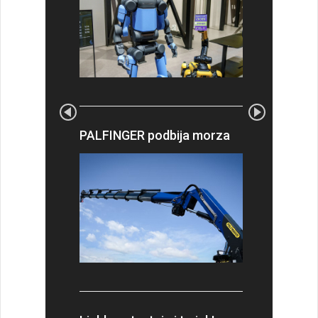
PALFINGER podbija morza