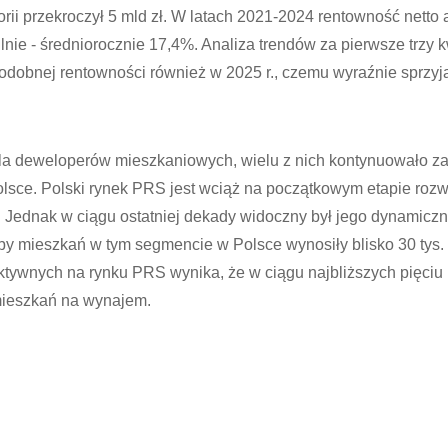
torii przekroczył 5 mld zł. W latach 2021-2024 rentowność netto
lnie - średniorocznie 17,4%. Analiza trendów za pierwsze trzy k
odobnej rentowności również w 2025 r., czemu wyraźnie sprzyjał
 dla deweloperów mieszkaniowych, wielu z nich kontynuowało 
sce. Polski rynek PRS jest wciąż na początkowym etapie rozw
 Jednak w ciągu ostatniej dekady widoczny był jego dynamiczn
oby mieszkań w tym segmencie w Polsce wynosiły blisko 30 tys.
ywnych na rynku PRS wynika, że w ciągu najbliższych pięciu la
 mieszkań na wynajem.