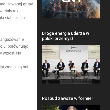
 analizowanej grupy
wartały roku
a stabilizacja
Droga energia uderza w
polski przemysł
zaangażowanie
oju, porównując
y wzrost. Na
t zrealizują oni
Posbud zawsze w formie!