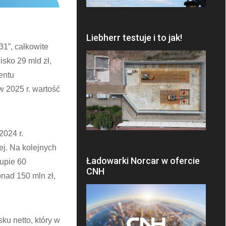
Liebherr testuje i to jak!
1”, całkowite
sko 29 mld zł,
entu
w 2025 r. wartość
2024 r.
ej. Na kolejnych
Ładowarki Norcar w ofercie
rupie 60
CNH
nad 150 mln zł,
u netto, który w