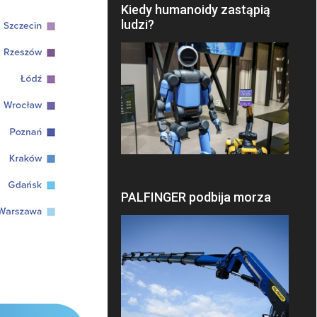
Kiedy humanoidy zastąpią
ludzi?
PALFINGER podbija morza