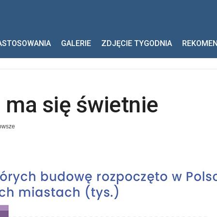
ię świetnie
ASTOSOWANIA
GALERIE
ZDJĘCIE TYGODNIA
REKOME
 ma się świetnie
owsze