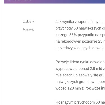
Etykiety
Jak wynika z raportu firmy b
przychody 60 największych gr
Raport,
z czego 88% przypadło na sp
na rekordowym poziomie 25 ml
sprzedaży wiodących dewelop
Pozycję lidera rynku dewelop
wypracowała ponad 2,9 mld zł
miejscach uplasowały się gru
największych grup deweloper
wobec 120 mln zł rok wcześni
Rosnącym przychodom 60 najw