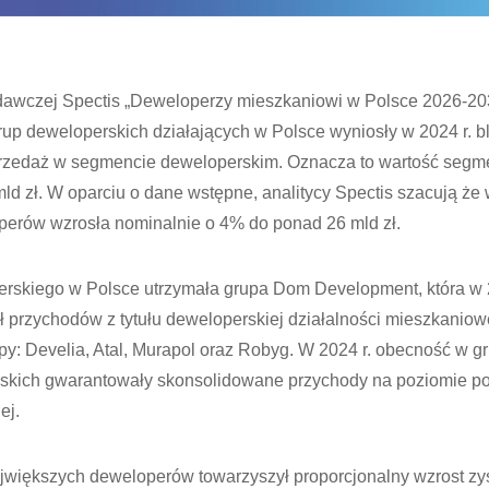
adawczej Spectis „Deweloperzy mieszkaniowi w Polsce 2026-203
up deweloperskich działających w Polsce wyniosły w 2024 r. bli
rzedaż w segmencie deweloperskim. Oznacza to wartość segm
d zł. W oparciu o dane wstępne, analitycy Spectis szacują że 
erów wzrosła nominalnie o 4% do ponad 26 mld zł.
erskiego w Polsce utrzymała grupa Dom Development, która w 
 przychodów z tytułu deweloperskiej działalności mieszkaniow
py: Develia, Atal, Murapol oraz Robyg. W 2024 r. obecność w g
skich gwarantowały skonsolidowane przychody na poziomie po
ej.
iększych deweloperów towarzyszył proporcjonalny wzrost zysk