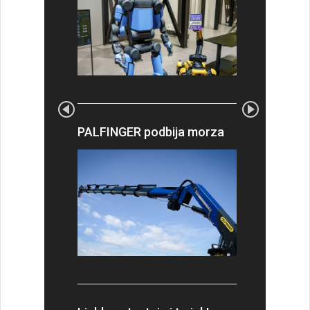
PALFINGER podbija morza