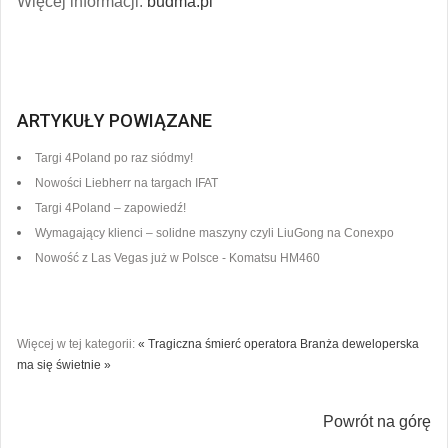
Więcej informacji:
budma.pl
ARTYKUŁY POWIĄZANE
Targi 4Poland po raz siódmy!
Nowości Liebherr na targach IFAT
Targi 4Poland – zapowiedź!
Wymagający klienci – solidne maszyny czyli LiuGong na Conexpo
Nowość z Las Vegas już w Polsce - Komatsu HM460
Więcej w tej kategorii:
« Tragiczna śmierć operatora
Branża deweloperska
ma się świetnie »
Powrót na górę