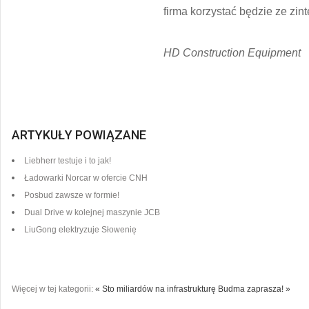
firma korzystać będzie ze z
HD Construction Equipment
ARTYKUŁY POWIĄZANE
Liebherr testuje i to jak!
Ładowarki Norcar w ofercie CNH
Posbud zawsze w formie!
Dual Drive w kolejnej maszynie JCB
LiuGong elektryzuje Słowenię
Więcej w tej kategorii:
« Sto miliardów na infrastrukturę
Budma zaprasza! »