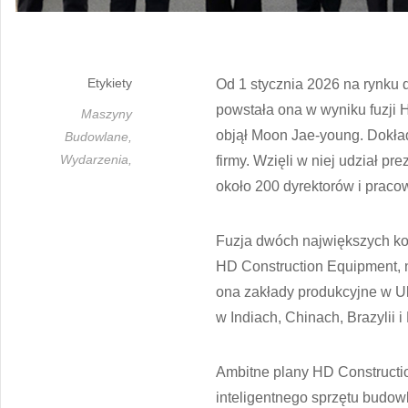
Etykiety
Od 1 stycznia 2026 na rynku d
powstała ona w wyniku fuzji 
Maszyny
objął Moon Jae-young. Dokład
Budowlane,
Wydarzenia,
firmy. Wzięli w niej udział 
około 200 dyrektorów i praco
Fuzja dwóch największych ko
HD Construction Equipment, n
ona zakłady produkcyjne w Ul
w Indiach, Chinach, Brazylii i
Ambitne plany HD Construction
inteligentnego sprzętu budow