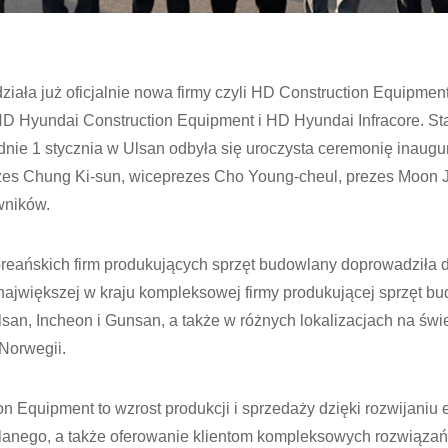
ziała już oficjalnie nowa firmy czyli HD Construction Equipmen
HD Hyundai Construction Equipment i HD Hyundai Infracore. S
nie 1 stycznia w Ulsan odbyła się uroczysta ceremonię inaugu
prezes Chung Ki-sun, wiceprezes Cho Young-cheul, prezes Moon
wników.
reańskich firm produkujących sprzęt budowlany doprowadziła 
ajwiększej w kraju kompleksowej firmy produkującej sprzęt b
san, Incheon i Gunsan, a także w różnych lokalizacjach na świ
 Norwegii.
 Equipment to wzrost produkcji i sprzedaży dzięki rozwijaniu e
lanego, a także oferowanie klientom kompleksowych rozwiązań.