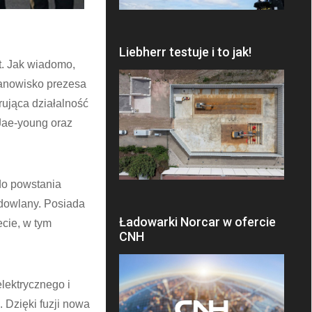
Liebherr testuje i to jak!
t. Jak wiadomo,
tanowisko prezesa
rująca działalność
 Jae-young oraz
do powstania
udowlany. Posiada
Ładowarki Norcar w ofercie
ecie, w tym
CNH
lektrycznego i
 Dzięki fuzji nowa