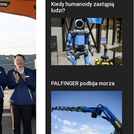
Kiedy humanoidy zastąpią
ludzi?
PALFINGER podbija morza