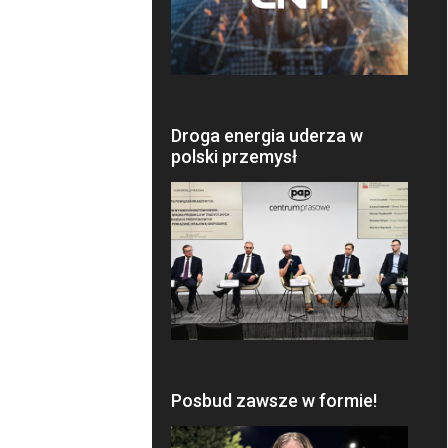
Droga energia uderza w
polski przemysł
Posbud zawsze w formie!