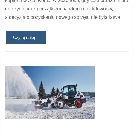
kupiona w Atut Rental w 2020 roku, gdy cała branża miała
do czynienia z początkiem pandemii i lockdownów,
a decyzja o pozyskaniu nowego sprzętu nie była łatwa.
Czytaj dalej...