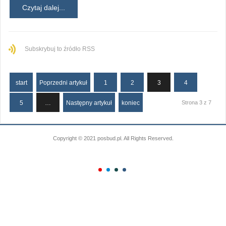
Czytaj dalej...
Subskrybuj to źródło RSS
start
Poprzedni artykuł
1
2
3
4
5
…
Następny artykuł
koniec
Strona 3 z 7
Copyright © 2021 posbud.pl. All Rights Reserved.