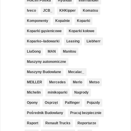
Holcim Polska
Hyundai
Interhandler
Iveco
JCB_
KHKipper
Komatsu
Komponenty
Kopalnie
Koparki
Koparki gąsienicowe
Koparki kołowe
Koparko–ładowarki
Leasing
Liebherr
LiuGong
MAN
Manitou
Maszyny autonomiczne
Maszyny Budowlane
Mecalac_
MEILLER
Mercedes
Merlo
Metso
Michelin
minikoparki
Nagrody
Opony
Osprzęt
Palfinger
Pojazdy
Pośrednik Budowlany
Pracuj bezpiecznie
Raport
Renault Trucks
Reportarze