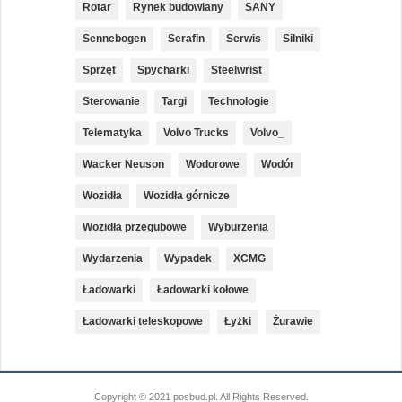
Rotar
Rynek budowlany
SANY
Sennebogen
Serafin
Serwis
Silniki
Sprzęt
Spycharki
Steelwrist
Sterowanie
Targi
Technologie
Telematyka
Volvo Trucks
Volvo_
Wacker Neuson
Wodorowe
Wodór
Wozidła
Wozidła górnicze
Wozidła przegubowe
Wyburzenia
Wydarzenia
Wypadek
XCMG
Ładowarki
Ładowarki kołowe
Ładowarki teleskopowe
Łyżki
Żurawie
Copyright © 2021 posbud.pl. All Rights Reserved.