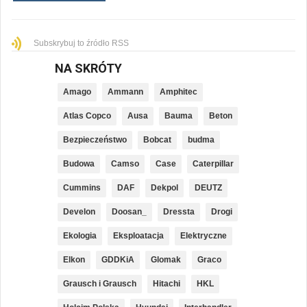
Subskrybuj to źródło RSS
NA SKRÓTY
Amago
Ammann
Amphitec
Atlas Copco
Ausa
Bauma
Beton
Bezpieczeństwo
Bobcat
budma
Budowa
Camso
Case
Caterpillar
Cummins
DAF
Dekpol
DEUTZ
Develon
Doosan_
Dressta
Drogi
Ekologia
Eksploatacja
Elektryczne
Elkon
GDDKiA
Glomak
Graco
Grausch i Grausch
Hitachi
HKL