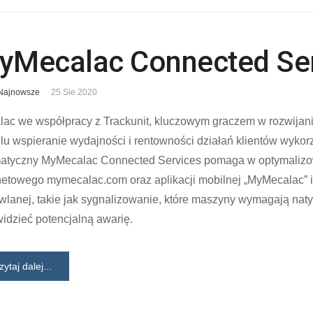
yMecalac Connected Se
Najnowsze
25 Sie 2020
ac we współpracy z Trackunit, kluczowym graczem w rozwijani
lu wspieranie wydajności i rentowności działań klientów wyk
matyczny MyMecalac Connected Services pomaga w optymalizow
netowego mymecalac.com oraz aplikacji mobilnej „MyMecalac” 
lanej, takie jak sygnalizowanie, które maszyny wymagają naty
idzieć potencjalną awarię.
zytaj dalej...