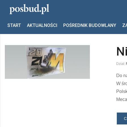
Jesteś tutaj:
Start
Mecalac
START
AKTUALNOŚCI
POŚREDNIK BUDOWLANY
Z
N
Dział:
Do na
W śro
Polsk
Mecal
C