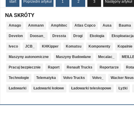
start
Poprzedni artykuł
1
2
3
Następny artykuł
NA SKRÓTY
Amago
Ammann
Amphitec
Atlas Copco
Ausa
Bauma
Develon
Doosan_
Dressta
Drogi
Ekologia
Eksploatacja
Iveco
JCB_
KHKipper
Komatsu
Komponenty
Kopalnie
Maszyny autonomiczne
Maszyny Budowlane
Mecalac_
MEILL
Pracuj bezpiecznie
Raport
Renault Trucks
Reportarze
Rota
Technologie
Telematyka
Volvo Trucks
Volvo_
Wacker Neus
Ładowarki
Ładowarki kołowe
Ładowarki teleskopowe
Łyżki