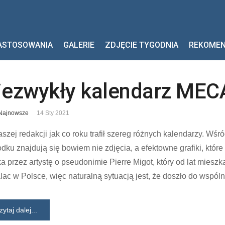
ASTOSOWANIA
GALERIE
ZDJĘCIE TYGODNIA
REKOME
iezwykły kalendarz MEC
Najnowsze
14 Sty 2021
szej redakcji jak co roku trafił szereg różnych kalendarzy. Wś
dku znajdują się bowiem nie zdjęcia, a efektowne grafiki, kt
a przez artystę o pseudonimie Pierre Migot, który od lat mieszk
ac w Polsce, więc naturalną sytuacją jest, że doszło do wspóln
zytaj dalej...