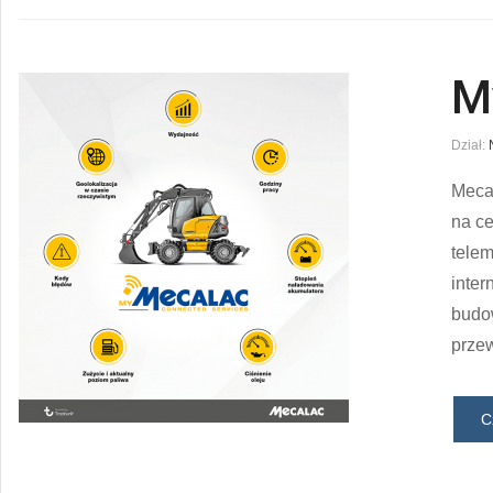
M
Dział:
Mecal
na ce
tele
inter
budow
przew
C