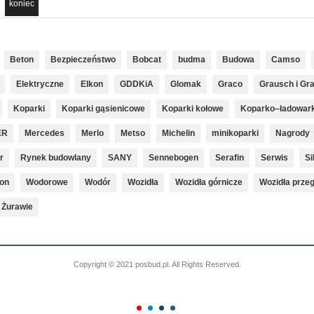
koniec
Beton
Bezpieczeństwo
Bobcat
budma
Budowa
Camso
Elektryczne
Elkon
GDDKiA
Glomak
Graco
Grausch i Gr
Koparki
Koparki gąsienicowe
Koparki kołowe
Koparko–ładowark
ER
Mercedes
Merlo
Metso
Michelin
minikoparki
Nagrody
r
Rynek budowlany
SANY
Sennebogen
Serafin
Serwis
Si
on
Wodorowe
Wodór
Wozidła
Wozidła górnicze
Wozidła prze
Żurawie
Copyright © 2021 posbud.pl. All Rights Reserved.