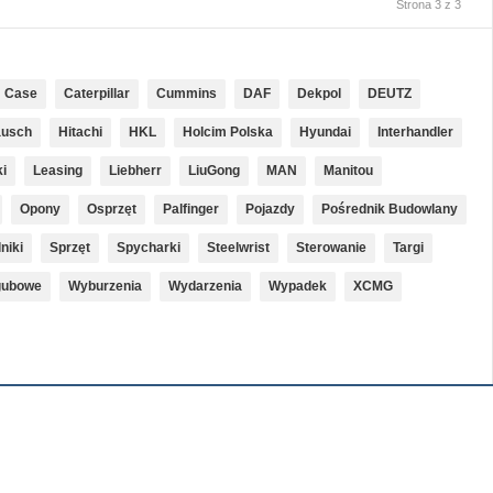
Strona 3 z 3
Case
Caterpillar
Cummins
DAF
Dekpol
DEUTZ
ausch
Hitachi
HKL
Holcim Polska
Hyundai
Interhandler
i
Leasing
Liebherr
LiuGong
MAN
Manitou
Opony
Osprzęt
Palfinger
Pojazdy
Pośrednik Budowlany
lniki
Sprzęt
Spycharki
Steelwrist
Sterowanie
Targi
gubowe
Wyburzenia
Wydarzenia
Wypadek
XCMG