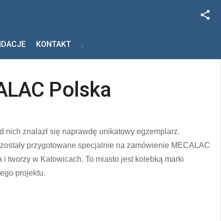
Facebook
NDACJE
KONTAKT
.
Szukaj
Instagram
ALAC Polska
ród nich znalazł się naprawdę unikatowy egzemplarz.
óre zostały przygotowane specjalnie na zamówienie MECALAC
a i tworzy w Katowicach. To miasto jest kolebką marki
ego projektu.