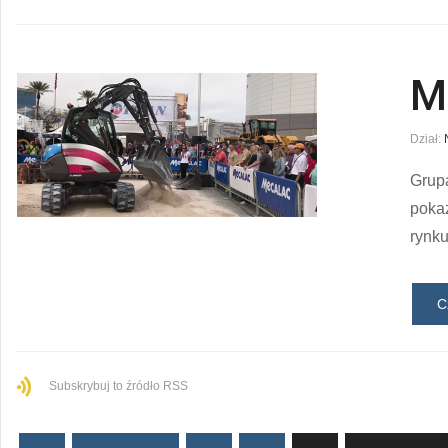
M
Dział:
Grupa
poka
rynku
C
Subskrybuj to źródło RSS