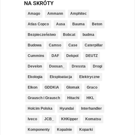
NA SKRÓTY
Amago
Ammann
Amphitec
Atlas Copco
Ausa
Bauma
Beton
Bezpieczeństwo
Bobcat
budma
Budowa
Camso
Case
Caterpillar
Cummins
DAF
Dekpol
DEUTZ
Develon
Doosan_
Dressta
Drogi
Ekologia
Eksploatacja
Elektryczne
Elkon
GDDKiA
Glomak
Graco
Grausch i Grausch
Hitachi
HKL
Holcim Polska
Hyundai
Interhandler
Iveco
JCB_
KHKipper
Komatsu
Komponenty
Kopalnie
Koparki