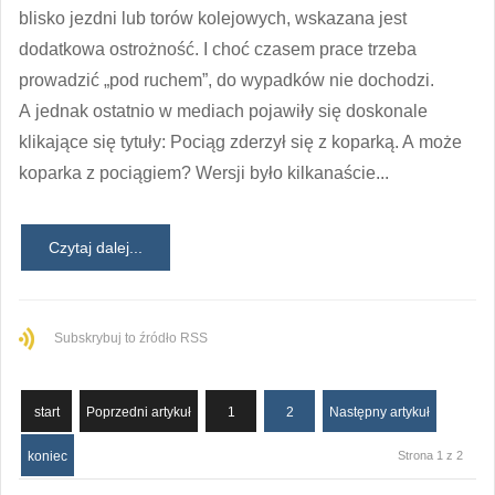
blisko jezdni lub torów kolejowych, wskazana jest
dodatkowa ostrożność. I choć czasem prace trzeba
prowadzić „pod ruchem”, do wypadków nie dochodzi.
A jednak ostatnio w mediach pojawiły się doskonale
klikające się tytuły: Pociąg zderzył się z koparką. A może
koparka z pociągiem? Wersji było kilkanaście...
Czytaj dalej...
Subskrybuj to źródło RSS
start
Poprzedni artykuł
1
2
Następny artykuł
koniec
Strona 1 z 2