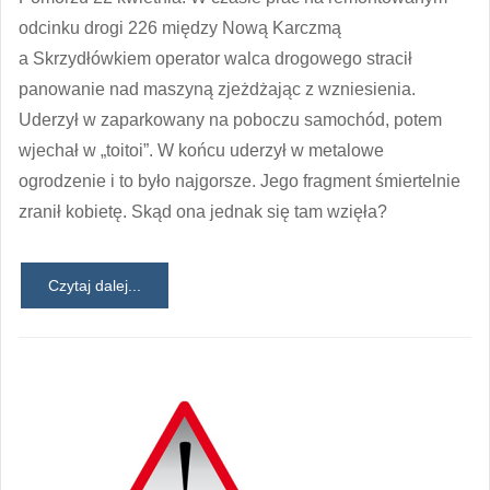
odcinku drogi 226 między Nową Karczmą
a Skrzydłówkiem operator walca drogowego stracił
panowanie nad maszyną zjeżdżając z wzniesienia.
Uderzył w zaparkowany na poboczu samochód, potem
wjechał w „toitoi”. W końcu uderzył w metalowe
ogrodzenie i to było najgorsze. Jego fragment śmiertelnie
zranił kobietę. Skąd ona jednak się tam wzięła?
Czytaj dalej...