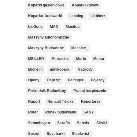
Koparki gąsienicowe
Koparki kołowe
Koparko–ładowarki
Leasing
Liebherr
LiuGong
MAN
Manitou
Maszyny autonomiczne
Maszyny Budowlane
Mecalac_
MEILLER
Mercedes
Merlo
Metso
Michelin
minikoparki
Nagrody
Opony
Osprzęt
Palfinger
Pojazdy
Pośrednik Budowlany
Pracuj bezpiecznie
Raport
Renault Trucks
Reportarze
Rotar
Rynek budowlany
SANY
Sennebogen
Serafin
Serwis
Silniki
Sprzęt
Spycharki
Steelwrist