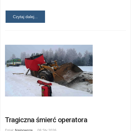
Czytaj dalej...
Tragiczna śmierć operatora
Dział:
Najnowsze
08 Sty 2026