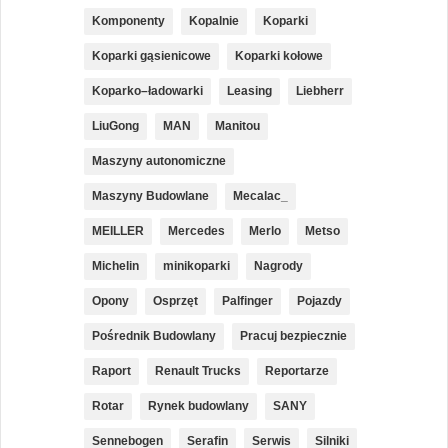
Komponenty
Kopalnie
Koparki
Koparki gąsienicowe
Koparki kołowe
Koparko–ładowarki
Leasing
Liebherr
LiuGong
MAN
Manitou
Maszyny autonomiczne
Maszyny Budowlane
Mecalac_
MEILLER
Mercedes
Merlo
Metso
Michelin
minikoparki
Nagrody
Opony
Osprzęt
Palfinger
Pojazdy
Pośrednik Budowlany
Pracuj bezpiecznie
Raport
Renault Trucks
Reportarze
Rotar
Rynek budowlany
SANY
Sennebogen
Serafin
Serwis
Silniki