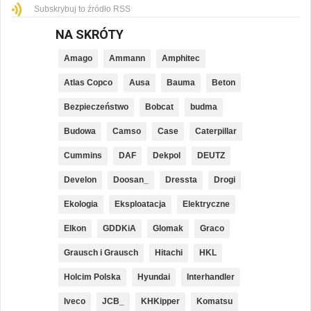
Subskrybuj to źródło RSS
NA SKRÓTY
Amago
Ammann
Amphitec
Atlas Copco
Ausa
Bauma
Beton
Bezpieczeństwo
Bobcat
budma
Budowa
Camso
Case
Caterpillar
Cummins
DAF
Dekpol
DEUTZ
Develon
Doosan_
Dressta
Drogi
Ekologia
Eksploatacja
Elektryczne
Elkon
GDDKiA
Glomak
Graco
Grausch i Grausch
Hitachi
HKL
Holcim Polska
Hyundai
Interhandler
Iveco
JCB_
KHKipper
Komatsu