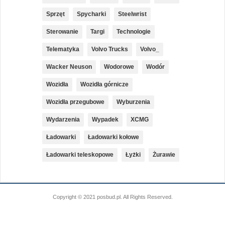
Sprzęt
Spycharki
Steelwrist
Sterowanie
Targi
Technologie
Telematyka
Volvo Trucks
Volvo_
Wacker Neuson
Wodorowe
Wodór
Wozidła
Wozidła górnicze
Wozidła przegubowe
Wyburzenia
Wydarzenia
Wypadek
XCMG
Ładowarki
Ładowarki kołowe
Ładowarki teleskopowe
Łyżki
Żurawie
Copyright © 2021 posbud.pl. All Rights Reserved.