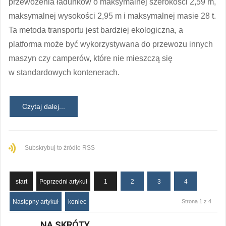
przewożenia ładunków o maksymalnej szerokości 2,59 m,
maksymalnej wysokości 2,95 m i maksymalnej masie 28 t.
Ta metoda transportu jest bardziej ekologiczna, a
platforma może być wykorzystywana do przewozu innych
maszyn czy camperów, które nie mieszczą się
w standardowych kontenerach.
Czytaj dalej...
Subskrybuj to źródło RSS
start
Poprzedni artykuł
1
2
3
4
Następny artykuł
koniec
Strona 1 z 4
NA SKRÓTY