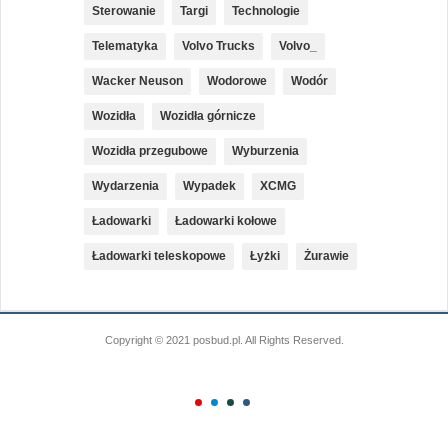
Sterowanie
Targi
Technologie
Telematyka
Volvo Trucks
Volvo_
Wacker Neuson
Wodorowe
Wodór
Wozidła
Wozidła górnicze
Wozidła przegubowe
Wyburzenia
Wydarzenia
Wypadek
XCMG
Ładowarki
Ładowarki kołowe
Ładowarki teleskopowe
Łyżki
Żurawie
Copyright © 2021 posbud.pl. All Rights Reserved.