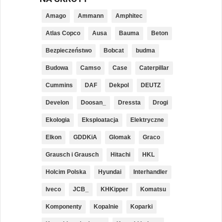
Amago
Ammann
Amphitec
Atlas Copco
Ausa
Bauma
Beton
Bezpieczeństwo
Bobcat
budma
Budowa
Camso
Case
Caterpillar
Cummins
DAF
Dekpol
DEUTZ
Develon
Doosan_
Dressta
Drogi
Ekologia
Eksploatacja
Elektryczne
Elkon
GDDKiA
Glomak
Graco
Grausch i Grausch
Hitachi
HKL
Holcim Polska
Hyundai
Interhandler
Iveco
JCB_
KHKipper
Komatsu
Komponenty
Kopalnie
Koparki