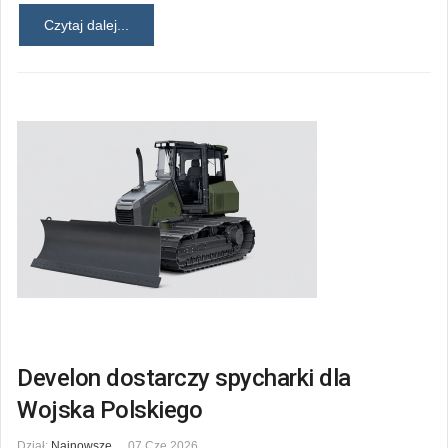
Czytaj dalej...
Develon dostarczy spycharki dla
Wojska Polskiego
Dział:
Najnowsze
07 Cze 2026