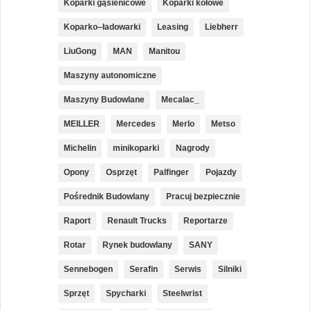
Koparki gąsienicowe
Koparki kołowe
Koparko–ładowarki
Leasing
Liebherr
LiuGong
MAN
Manitou
Maszyny autonomiczne
Maszyny Budowlane
Mecalac_
MEILLER
Mercedes
Merlo
Metso
Michelin
minikoparki
Nagrody
Opony
Osprzęt
Palfinger
Pojazdy
Pośrednik Budowlany
Pracuj bezpiecznie
Raport
Renault Trucks
Reportarze
Rotar
Rynek budowlany
SANY
Sennebogen
Serafin
Serwis
Silniki
Sprzęt
Spycharki
Steelwrist