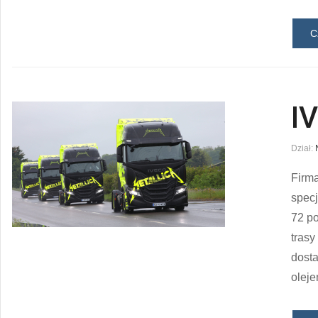
C
I
Dział:
Firma
specj
72 p
trasy
dost
olej