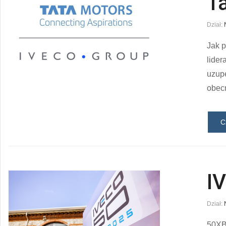
T
Dział:
Jak p
lider
uzupe
obecn
C
IV
Dział:
50XB