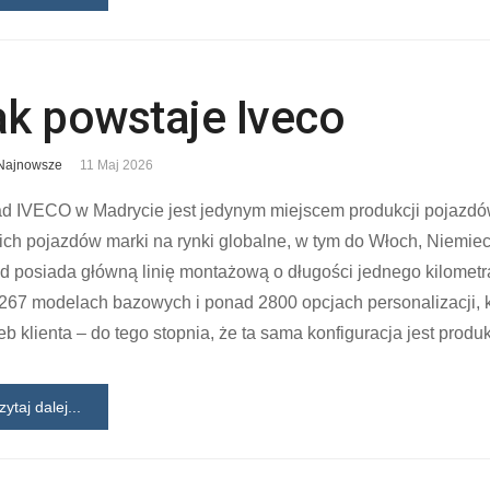
ak powstaje Iveco
Najnowsze
11 Maj 2026
ad IVECO w Madrycie jest jedynym miejscem produkcji pojazdó
ich pojazdów marki na rynki globalne, w tym do Włoch, Niemiec
d posiada główną linię montażową o długości jednego kilometra
267 modelach bazowych i ponad 2800 opcjach personalizacji, 
eb klienta – do tego stopnia, że ta sama konfiguracja jest produ
zytaj dalej...