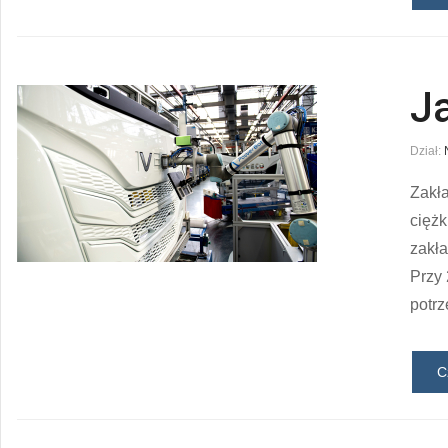
J
Dział:
Zakł
ciężk
zakła
Przy 
potrz
C