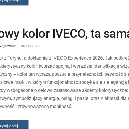
owy kolor IVECO, ta sam
Najnowsze
06 Lip 2026
i z Turynu, a dokładnie z IVECO Experience 2026. Jak podkreś
kterystyczny kolor, tworząc spójną i wyrazistą identyfikację wiz
styczny – kolor ten wyraża poczucie przynależności, pewność s
zictwa marki, w którym funkcjonalność spotyka się z elegancją i
zdy wzbogacone o celowo zastosowane akcenty kolorystyczne
owym, symbolizujący energię, osiągi i pasję, oraz niebieski dl
tywność i zrównoważoną mobilność.
zytaj dalej...