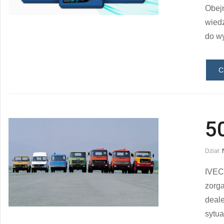
Obejm
wiedz
do w
C
5
Dział:
IVECO
zorga
deale
sytua