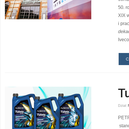
50. r
XIX w
i pra
deka
Iveco
C
T
Dział:
PETR
stan