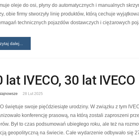
uje oleje do osi, płyny do automatycznych i manualnych skrzy
y, obie firmy stworzyły linię produktów, którą cechuje wyjątk
ymagań technicznych pojazdów dostawczych i ciężarowych po
zytaj dalej...
0 lat IVECO, 30 lat IVEC
Najnowsze
28 Lut 2025
 świętuje swoje pięćdziesiąte urodziny. W związku z tym IVECO
nizowało konferencję prasową, na którą zostali zaproszeni prze
rów. Był to czas podsumowań ubiegłego roku, ale też na rozm
cją geopolityczną na świecie. Całe wydarzenie odbywało się 2