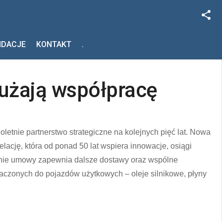
Facebook
NDACJE
KONTAKT
.
Szukaj
Instagram
użają współpracę
letnie partnerstwo strategiczne na kolejnych pięć lat. Nowa
cję, która od ponad 50 lat wspiera innowacje, osiągi
enie umowy zapewnia dalsze dostawy oraz wspólne
czonych do pojazdów użytkowych – oleje silnikowe, płyny