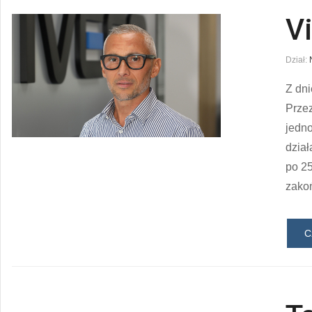
V
Dział:
Z dn
Przez
jedno
dział
po 25
zakoń
C