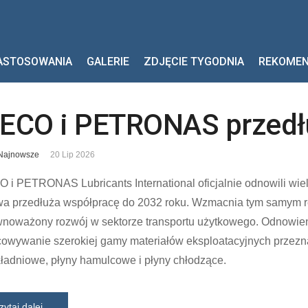
ASTOSOWANIA
GALERIE
ZDJĘCIE TYGODNIA
REKOME
VECO i PETRONAS przedł
Najnowsze
20 Lip 2026
 i PETRONAS Lubricants International oficjalnie odnowili wielo
 przedłuża współpracę do 2032 roku. Wzmacnia tym samym rela
ównoważony rozwój w sektorze transportu użytkowego. Odnowi
owywanie szerokiej gamy materiałów eksploatacyjnych przezna
ładniowe, płyny hamulcowe i płyny chłodzące.
zytaj dalej...