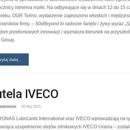
ocznicy istnienia marki. Na odbywające się w dniach 12 do 1
ieku, OGR Torino, wydarzenie zaproszono włoskich i międzynar
cowników firmy.
– 50xBeyond to radosne święto i żywy wyraz „Sp
dom przełomowych innowacji i wyznacza kierunek na przyszłoś
 Group.
zytaj dalej...
utela IVECO
Najnowsze
08 Maj 2025
ONAS Lubricants International oraz IVECO wprowadzają na ry
owiąca uzupełnienie olejów silnikowych IVECO Urania – zosta