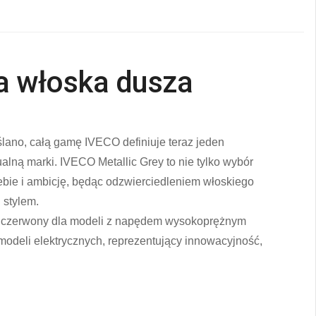
a włoska dusza
lano, całą gamę IVECO definiuje teraz jeden
ualną marki. IVECO Metallic Grey to nie tylko wybór
iebie i ambicję, będąc odzwierciedleniem włoskiego
 stylem.
: czerwony dla modeli z napędem wysokoprężnym
a modeli elektrycznych, reprezentujący innowacyjność,