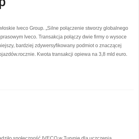
p
włoskie Iveco Group. „Silne połączenie stworzy globalnego
 prasowym Iveco. Transakcja połączy dwie firmy o wysoce
lniejszy, bardziej zdywersyfikowany podmiot o znaczącej
pojazdów.rocznie. Kwota transakcji opiewa na 3,8 mld euro.
adziło społeczność IVECO w Turynie dla uczczenia