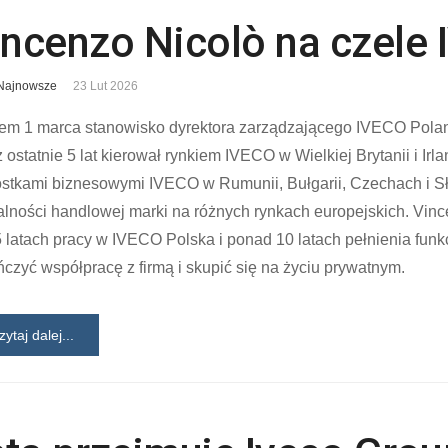
incenzo Nicolò na czele
Najnowsze
23 Lut 2026
iem 1 marca stanowisko dyrektora zarządzającego IVECO Polan
 ostatnie 5 lat kierował rynkiem IVECO w Wielkiej Brytanii i Irl
stkami biznesowymi IVECO w Rumunii, Bułgarii, Czechach i Sł
alności handlowej marki na różnych rynkach europejskich. Vin
 latach pracy w IVECO Polska i ponad 10 latach pełnienia funk
czyć współpracę z firmą i skupić się na życiu prywatnym.
zytaj dalej...