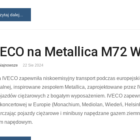
zytaj dalej...
VECO na Metallica M72 W
Najnowsze
22 Sie 2024
 IVECO zapewniła niskoemisyjny transport podczas europejskiej
alnej, inspirowane zespołem Metallica, zaprojektowane przez I
ojazdów ciężarowych z bogatym wyposażeniem. IVECO zapewniło
 koncertowej w Europie (Monachium, Mediolan, Wiedeń, Helsink
arczając pojazdy ciężarowe i minibusy napędzane gazem ziemn
em napędowym.