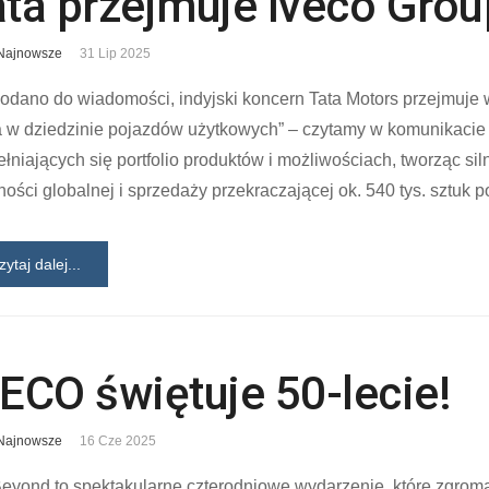
ata przejmuje Iveco Grou
Najnowsze
31 Lip 2025
odano do wiadomości, indyjski koncern Tata Motors przejmuje 
a w dziedzinie pojazdów użytkowych” – czytamy w komunikacie
łniających się portfolio produktów i możliwościach, tworząc si
ości globalnej i sprzedaży przekraczającej ok. 540 tys. sztuk 
zytaj dalej...
ECO świętuje 50-lecie!
Najnowsze
16 Cze 2025
eyond to spektakularne czterodniowe wydarzenie, które zgrom