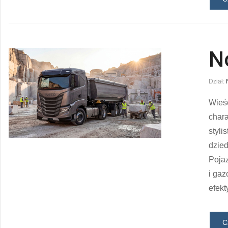
N
Dział:
Wieśc
chara
styli
dzied
Poja
i gaz
efek
C