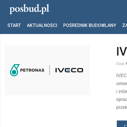
Jesteś tutaj:
Start
Mecalac
Iveco
START
AKTUALNOŚCI
POŚREDNIK BUDOWLANY
Z
I
Dział:
IVECO
umowa
i zr
oprac
przek
C