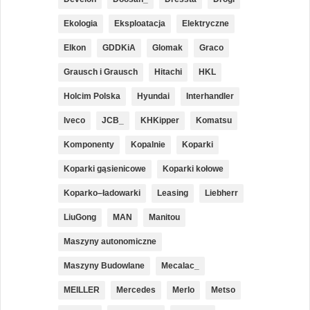
Ekologia
Eksploatacja
Elektryczne
Elkon
GDDKiA
Glomak
Graco
Grausch i Grausch
Hitachi
HKL
Holcim Polska
Hyundai
Interhandler
Iveco
JCB_
KHKipper
Komatsu
Komponenty
Kopalnie
Koparki
Koparki gąsienicowe
Koparki kołowe
Koparko–ładowarki
Leasing
Liebherr
LiuGong
MAN
Manitou
Maszyny autonomiczne
Maszyny Budowlane
Mecalac_
MEILLER
Mercedes
Merlo
Metso