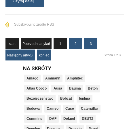
Czytaj dalej...
Subskrybuj to źródło RSS
start
Poprzedni artykuł
1
2
3
Następny artykuł
koniec
Strona 1 z 3
NA SKRÓTY
Amago
Ammann
Amphitec
Atlas Copco
Ausa
Bauma
Beton
Bezpieczeństwo
Bobcat
budma
Budowa
Camso
Case
Caterpillar
Cummins
DAF
Dekpol
DEUTZ
Develon
Doosan_
Dressta
Drogi