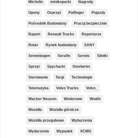
Michelin
minikoparki
Nagrody
Opony
Osprzęt
Palfinger
Pojazdy
Pośrednik Budowlany
Pracuj bezpiecznie
Raport
Renault Trucks
Reportarze
Rotar
Rynek budowlany
SANY
Sennebogen
Serafin
Serwis
Silniki
Sprzęt
Spycharki
Steelwrist
Sterowanie
Targi
Technologie
Telematyka
Volvo Trucks
Volvo_
Wacker Neuson
Wodorowe
Wodór
Wozidła
Wozidła górnicze
Wozidła przegubowe
Wyburzenia
Wydarzenia
Wypadek
XCMG