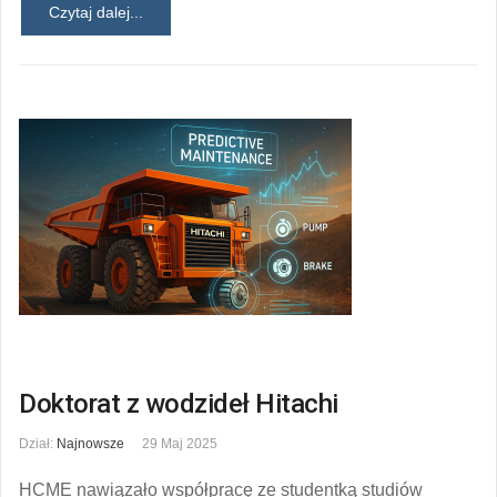
Czytaj dalej...
Doktorat z wodzideł Hitachi
Dział:
Najnowsze
29 Maj 2025
HCME nawiązało współpracę ze studentką studiów