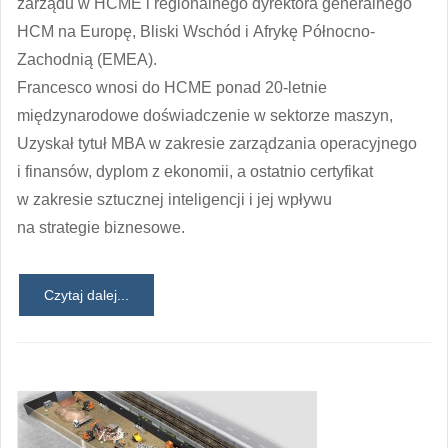
zarządu w HCME i regionalnego dyrektora generalnego
HCM na Europę, Bliski Wschód i Afrykę Północno-
Zachodnią (EMEA).
Francesco wnosi do HCME ponad 20-letnie
międzynarodowe doświadczenie w sektorze maszyn,
Uzyskał tytuł MBA w zakresie zarządzania operacyjnego
i finansów, dyplom z ekonomii, a ostatnio certyfikat
w zakresie sztucznej inteligencji i jej wpływu
na strategie biznesowe.
Czytaj dalej...