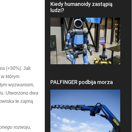
Kiedy humanoidy zastąpią
ludzi?
nia (+30%). Jak
, w którym
PALFINGER podbija morza
ć tym wyzwaniom,
ądu. Utworzono dwa
nowiska te zajmą
onego rozwoju,