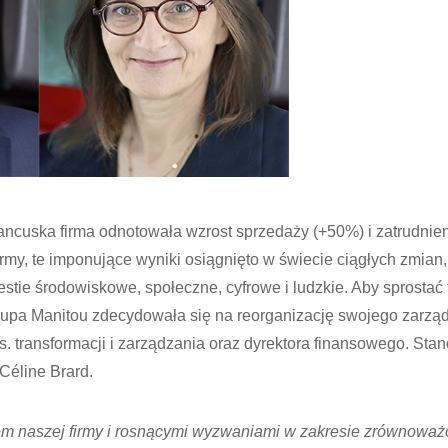
francuska firma odnotowała wzrost sprzedaży (+50%) i zatrudnie
rmy, te imponujące wyniki osiągnięto w świecie ciągłych zmian
stie środowiskowe, społeczne, cyfrowe i ludzkie. Aby sprosta
Grupa Manitou zdecydowała się na reorganizację swojego zarz
. transformacji i zarządzania oraz dyrektora finansowego. Sta
Céline Brard.
em naszej firmy i rosnącymi wyzwaniami w zakresie zrównoważ