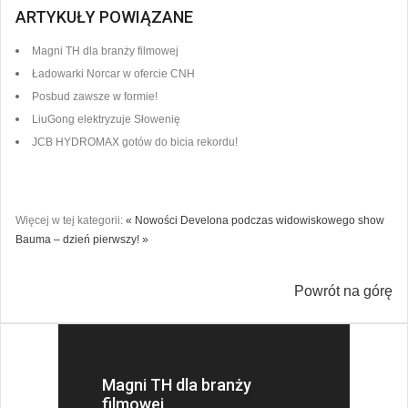
ARTYKUŁY POWIĄZANE
Magni TH dla branży filmowej
Ładowarki Norcar w ofercie CNH
Posbud zawsze w formie!
LiuGong elektryzuje Słowenię
JCB HYDROMAX gotów do bicia rekordu!
Więcej w tej kategorii:
« Nowości Develona podczas widowiskowego show
Bauma – dzień pierwszy! »
Powrót na górę
Magni TH dla branży
filmowej