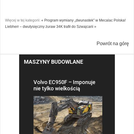
Więcej w tej kategorii:
« Program wymiany „dwunastek” w Mecalac Polska!
Liebherr – dwutysięczny żuraw 34K trafił do Szwajcarii »
Powrót na górę
MASZYNY BUDOWLANE
Volvo EC950F – Imponuje
nie tylko wielkością