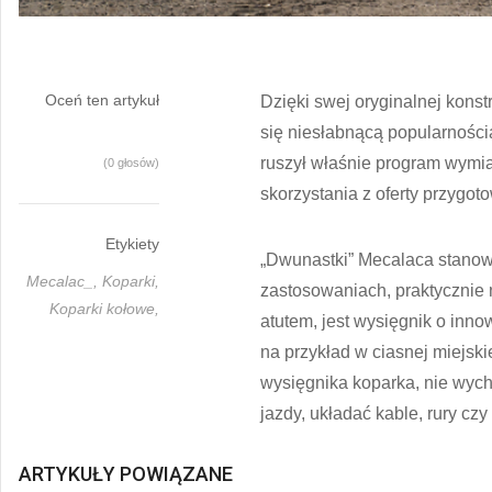
Oceń ten artykuł
Dzięki swej oryginalnej kon
się niesłabnącą popularnośc
ruszył właśnie program wymi
(0 głosów)
skorzystania z oferty przygo
Etykiety
„Dwunastki” Mecalaca stanow
Mecalac_,
Koparki,
zastosowaniach, praktycznie
Koparki kołowe,
atutem, jest wysięgnik o inno
na przykład w ciasnej miejsk
wysięgnika koparka, nie wyc
jazdy, układać kable, rury c
ARTYKUŁY POWIĄZANE