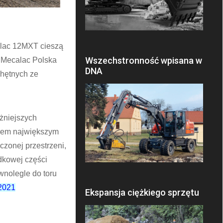
alac 12MXT cieszą
Wszechstronność wpisana w
W Mecalac Polska
DNA
chętnych ze
żniejszych
azem największym
czonej przestrzeni,
dkowej części
wnolegle do toru
2021
Ekspansja ciężkiego sprzętu