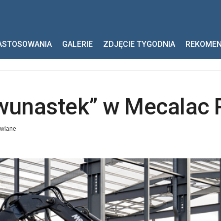
k” w Mecalac Polska!
ASTOSOWANIA
GALERIE
ZDJĘCIE TYGODNIA
REKOME
unastek” w Mecalac P
owlane