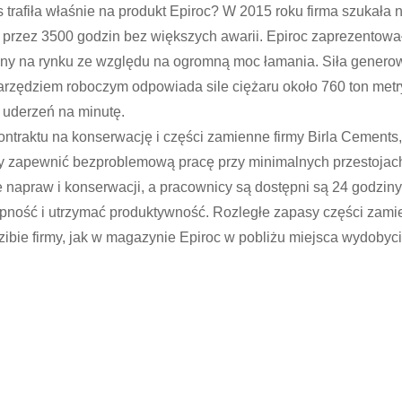
s trafiła właśnie na produkt Epiroc? W 2015 roku firma szukał
 przez 3500 godzin bez większych awarii. Epiroc zaprezentow
alny na rynku ze względu na ogromną moc łamania. Siła gener
arzędziem roboczym odpowiada sile ciężaru około 760 ton metr
 uderzeń na minutę.
aktu na konserwację i części zamienne firmy Birla Cements, 
by zapewnić bezproblemową pracę przy minimalnych przestoj
 napraw i konserwacji, a pracownicy są dostępni są 24 godziny
ępność i utrzymać produktywność. Rozległe zapasy części zami
bie firmy, jak w magazynie Epiroc w pobliżu miejsca wydobyci