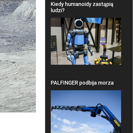
Kiedy humanoidy zastąpią
ludzi?
PALFINGER podbija morza