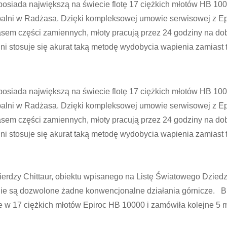
 posiada największą na świecie flotę 17 ciężkich młotów HB 10
alni w Radżasa. Dzięki kompleksowej umowie serwisowej z Epi
em części zamiennych, młoty pracują przez 24 godziny na dob
ni stosuje się akurat taką metodę wydobycia wapienia zamiast 
 posiada największą na świecie flotę 17 ciężkich młotów HB 10
alni w Radżasa. Dzięki kompleksowej umowie serwisowej z Epi
em części zamiennych, młoty pracują przez 24 godziny na dob
ni stosuje się akurat taką metodę wydobycia wapienia zamiast 
ierdzy Chittaur, obiektu wpisanego na Listę Światowego Dzi
nie są dozwolone żadne konwencjonalne działania górnicze. B
 w 17 ciężkich młotów Epiroc HB 10000 i zamówiła kolejne 5 m