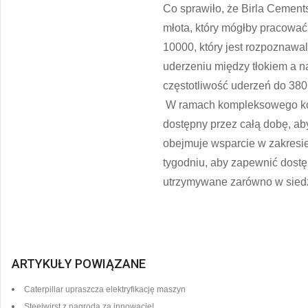
Co sprawiło, że Birla Cement
młota, który mógłby pracować
10000, który jest rozpoznaw
uderzeniu między tłokiem a n
częstotliwość uderzeń do 380
W ramach kompleksowego kontr
dostępny przez całą dobę, a
obejmuje wsparcie w zakresie
tygodniu, aby zapewnić dost
utrzymywane zarówno w siedzi
ARTYKUŁY POWIĄZANE
Caterpillar upraszcza elektryfikację maszyn
Steelwirst z nagrodą za innowację!