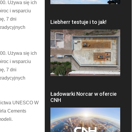
000. Używa się ich
roc i wsparciu
ę, 7 dni
Liebherr testuje i to jak!
tradycyjnych
000. Używa się ich
roc i wsparciu
ę, 7 dni
tradycyjnych
Ładowarki Norcar w ofercie
CNH
edzictwa UNESCO W
irla Cements
odeli.