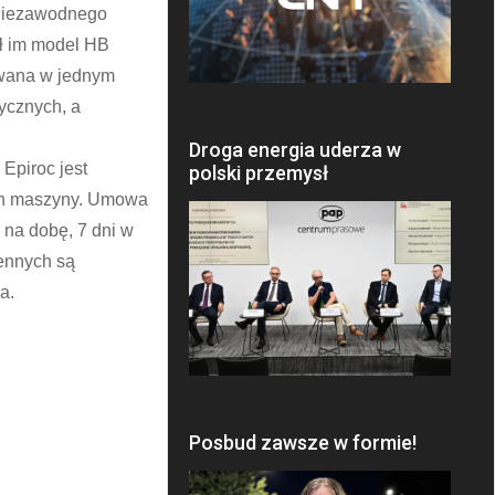
a niezawodnego
ał im model HB
owana w jednym
ycznych, a
Droga energia uderza w
Epiroc jest
polski przemysł
ach maszyny. Umowa
 na dobę, 7 dni w
ennych są
a.
Posbud zawsze w formie!