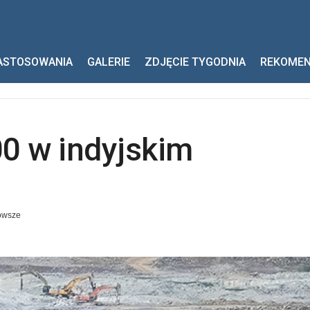
indyjskim kamieniołomie
ASTOSOWANIA
GALERIE
ZDJĘCIE TYGODNIA
REKOME
0 w indyjskim
owsze