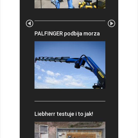
PALFINGER podbija morza
Liebherr testuje i to jak!