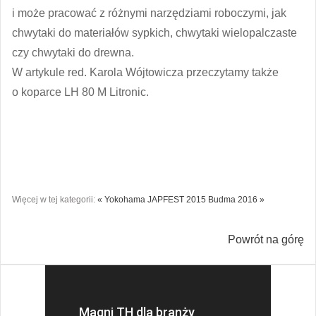
i może pracować z różnymi narzędziami roboczymi, jak
chwytaki do materiałów sypkich, chwytaki wielopalczaste
czy chwytaki do drewna.
W artykule red. Karola Wójtowicza przeczytamy także
o koparce LH 80 M Litronic.
Więcej w tej kategorii:
« Yokohama JAPFEST 2015
Budma 2016 »
Powrót na górę
Magni TH dla branży