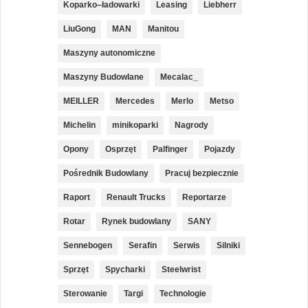
Koparko–ładowarki
Leasing
Liebherr
LiuGong
MAN
Manitou
Maszyny autonomiczne
Maszyny Budowlane
Mecalac_
MEILLER
Mercedes
Merlo
Metso
Michelin
minikoparki
Nagrody
Opony
Osprzęt
Palfinger
Pojazdy
Pośrednik Budowlany
Pracuj bezpiecznie
Raport
Renault Trucks
Reportarze
Rotar
Rynek budowlany
SANY
Sennebogen
Serafin
Serwis
Silniki
Sprzęt
Spycharki
Steelwrist
Sterowanie
Targi
Technologie