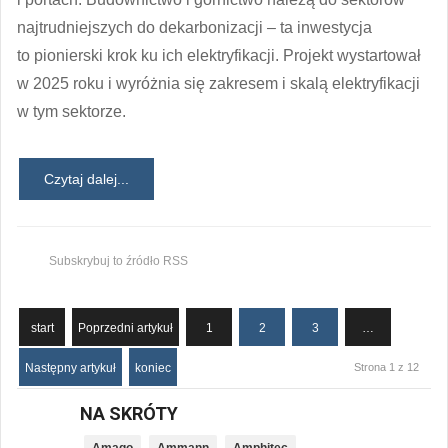
najtrudniejszych do dekarbonizacji – ta inwestycja
to pionierski krok ku ich elektryfikacji. Projekt wystartował
w 2025 roku i wyróżnia się zakresem i skalą elektryfikacji
w tym sektorze.
Czytaj dalej...
Subskrybuj to źródło RSS
start
Poprzedni artykuł
1
2
3
…
Następny artykuł
koniec
Strona 1 z 12
NA SKRÓTY
Amago
Ammann
Amphitec