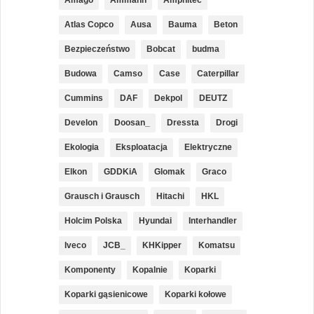
Atlas Copco
Ausa
Bauma
Beton
Bezpieczeństwo
Bobcat
budma
Budowa
Camso
Case
Caterpillar
Cummins
DAF
Dekpol
DEUTZ
Develon
Doosan_
Dressta
Drogi
Ekologia
Eksploatacja
Elektryczne
Elkon
GDDKiA
Glomak
Graco
Grausch i Grausch
Hitachi
HKL
Holcim Polska
Hyundai
Interhandler
Iveco
JCB_
KHKipper
Komatsu
Komponenty
Kopalnie
Koparki
Koparki gąsienicowe
Koparki kołowe