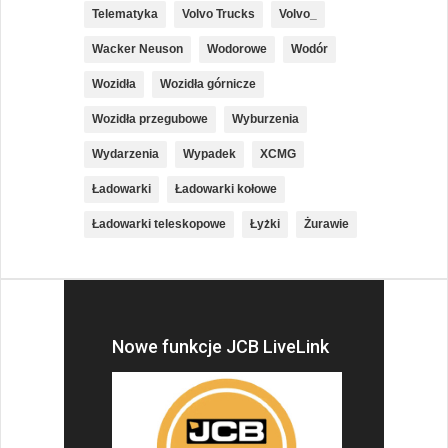
Telematyka
Volvo Trucks
Volvo_
Wacker Neuson
Wodorowe
Wodór
Wozidła
Wozidła górnicze
Wozidła przegubowe
Wyburzenia
Wydarzenia
Wypadek
XCMG
Ładowarki
Ładowarki kołowe
Ładowarki teleskopowe
Łyżki
Żurawie
Nowe funkcje JCB LiveLink