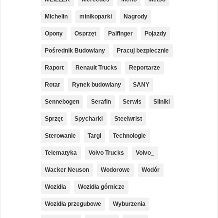
Michelin
minikoparki
Nagrody
Opony
Osprzęt
Palfinger
Pojazdy
Pośrednik Budowlany
Pracuj bezpiecznie
Raport
Renault Trucks
Reportarze
Rotar
Rynek budowlany
SANY
Sennebogen
Serafin
Serwis
Silniki
Sprzęt
Spycharki
Steelwrist
Sterowanie
Targi
Technologie
Telematyka
Volvo Trucks
Volvo_
Wacker Neuson
Wodorowe
Wodór
Wozidła
Wozidła górnicze
Wozidła przegubowe
Wyburzenia