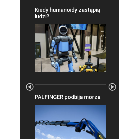
Kiedy humanoidy zastąpią
ludzi?
PALFINGER podbija morza