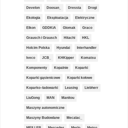
Develon
Doosan_
Dressta
Drogi
Ekologia
Eksploatacja
Elektryczne
Elkon
GDDKiA
Glomak
Graco
Grausch i Grausch
Hitachi
HKL
Holcim Polska
Hyundai
Interhandler
Iveco
JCB_
KHKipper
Komatsu
Komponenty
Kopalnie
Koparki
Koparki gąsienicowe
Koparki kołowe
Koparko–ładowarki
Leasing
Liebherr
LiuGong
MAN
Manitou
Maszyny autonomiczne
Maszyny Budowlane
Mecalac_
MEILLER
Mercedes
Merlo
Metso