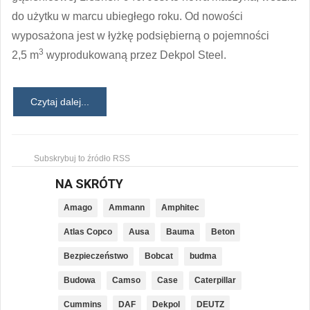
do użytku w marcu ubiegłego roku. Od nowości
wyposażona jest w łyżkę podsiębierną o pojemności
3
2,5 m
wyprodukowaną przez Dekpol Steel.
Czytaj dalej...
Subskrybuj to źródło RSS
NA SKRÓTY
Amago
Ammann
Amphitec
Atlas Copco
Ausa
Bauma
Beton
Bezpieczeństwo
Bobcat
budma
Budowa
Camso
Case
Caterpillar
Cummins
DAF
Dekpol
DEUTZ