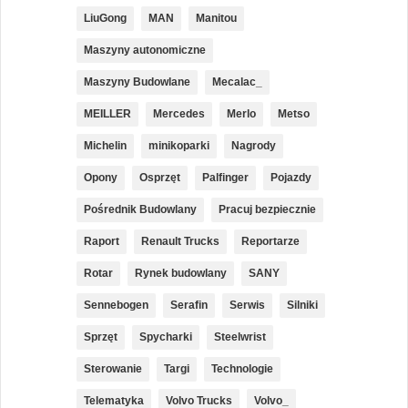
LiuGong
MAN
Manitou
Maszyny autonomiczne
Maszyny Budowlane
Mecalac_
MEILLER
Mercedes
Merlo
Metso
Michelin
minikoparki
Nagrody
Opony
Osprzęt
Palfinger
Pojazdy
Pośrednik Budowlany
Pracuj bezpiecznie
Raport
Renault Trucks
Reportarze
Rotar
Rynek budowlany
SANY
Sennebogen
Serafin
Serwis
Silniki
Sprzęt
Spycharki
Steelwrist
Sterowanie
Targi
Technologie
Telematyka
Volvo Trucks
Volvo_