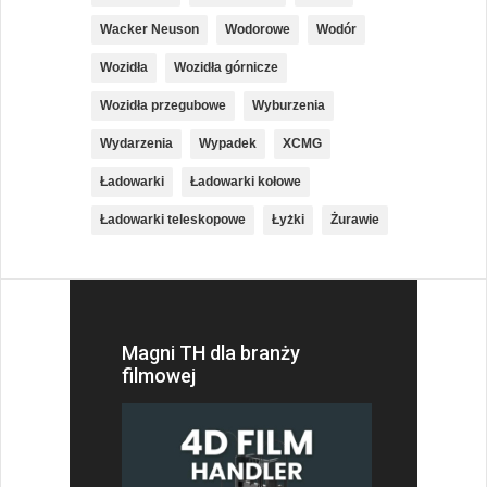
Wacker Neuson
Wodorowe
Wodór
Wozidła
Wozidła górnicze
Wozidła przegubowe
Wyburzenia
Wydarzenia
Wypadek
XCMG
Ładowarki
Ładowarki kołowe
Ładowarki teleskopowe
Łyżki
Żurawie
Magni TH dla branży
filmowej