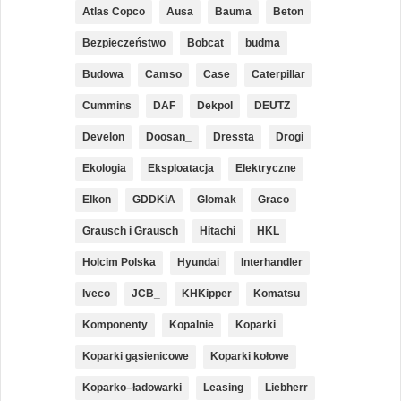
Atlas Copco
Ausa
Bauma
Beton
Bezpieczeństwo
Bobcat
budma
Budowa
Camso
Case
Caterpillar
Cummins
DAF
Dekpol
DEUTZ
Develon
Doosan_
Dressta
Drogi
Ekologia
Eksploatacja
Elektryczne
Elkon
GDDKiA
Glomak
Graco
Grausch i Grausch
Hitachi
HKL
Holcim Polska
Hyundai
Interhandler
Iveco
JCB_
KHKipper
Komatsu
Komponenty
Kopalnie
Koparki
Koparki gąsienicowe
Koparki kołowe
Koparko–ładowarki
Leasing
Liebherr