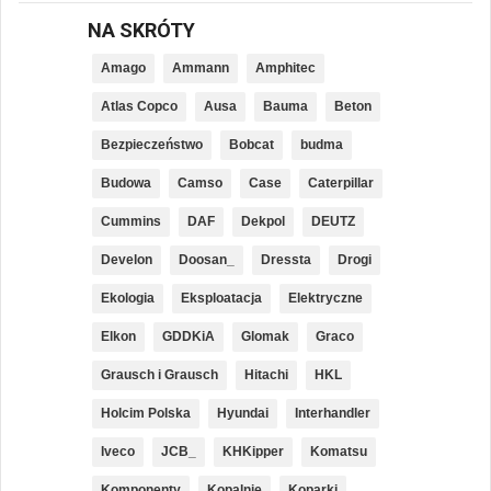
NA SKRÓTY
Amago
Ammann
Amphitec
Atlas Copco
Ausa
Bauma
Beton
Bezpieczeństwo
Bobcat
budma
Budowa
Camso
Case
Caterpillar
Cummins
DAF
Dekpol
DEUTZ
Develon
Doosan_
Dressta
Drogi
Ekologia
Eksploatacja
Elektryczne
Elkon
GDDKiA
Glomak
Graco
Grausch i Grausch
Hitachi
HKL
Holcim Polska
Hyundai
Interhandler
Iveco
JCB_
KHKipper
Komatsu
Komponenty
Kopalnie
Koparki