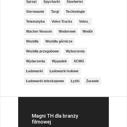
Sprzęt
Spycharki
Steelwrist
Sterowanie
Targi
Technologie
Telematyka
Volvo Trucks
Volvo_
Wacker Neuson
Wodorowe
Wodór
Wozidła
Wozidła górnicze
Wozidła przegubowe
Wyburzenia
Wydarzenia
Wypadek
XCMG
Ładowarki
Ładowarki kołowe
Ładowarki teleskopowe
Łyżki
Żurawie
Magni TH dla branży
filmowej