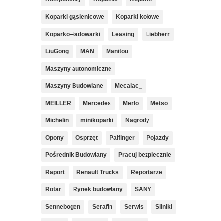
Koparki gąsienicowe
Koparki kołowe
Koparko–ładowarki
Leasing
Liebherr
LiuGong
MAN
Manitou
Maszyny autonomiczne
Maszyny Budowlane
Mecalac_
MEILLER
Mercedes
Merlo
Metso
Michelin
minikoparki
Nagrody
Opony
Osprzęt
Palfinger
Pojazdy
Pośrednik Budowlany
Pracuj bezpiecznie
Raport
Renault Trucks
Reportarze
Rotar
Rynek budowlany
SANY
Sennebogen
Serafin
Serwis
Silniki