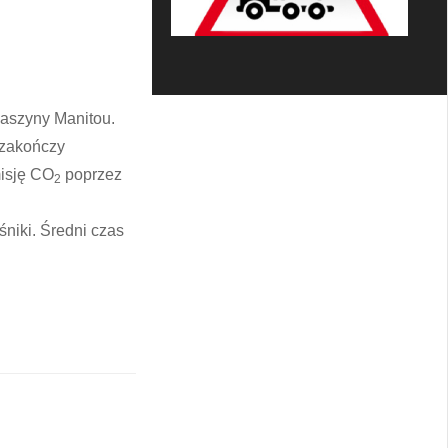
aszyny Manitou.
a zakończy
misję CO
poprzez
2
niki. Średni czas