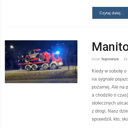
Czytaj dalej...
Manito
Dział:
Najnowsze
18
Kiedy w sobotę o
na sygnale pojazd
pożarnej. Ale na 
a chodziło o czas)
stołecznych ulic
z drogi. Nasz dzi
sprawdził, kto, s