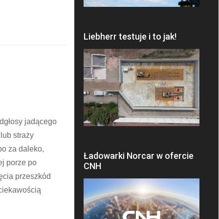
Liebherr testuje i to jak!
odgłosy jadącego
lub straży
bo za daleko,
Ładowarki Norcar w ofercie
ej porze po
CNH
ęcia przeszkód
 ciekawością