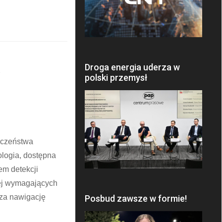
Droga energia uderza w
y
polski przemysł
eczeństwa
ologia, dostępna
m detekcji
iej wymagających
cza nawigację
Posbud zawsze w formie!