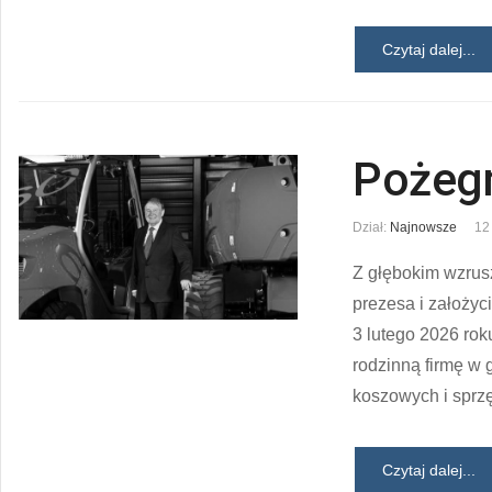
Czytaj dalej...
Pożegn
Dział:
Najnowsze
12
Z głębokim wzrus
prezesa i założyc
3 lutego 2026 roku
rodzinną firmę w 
koszowych i sprzę
Czytaj dalej...