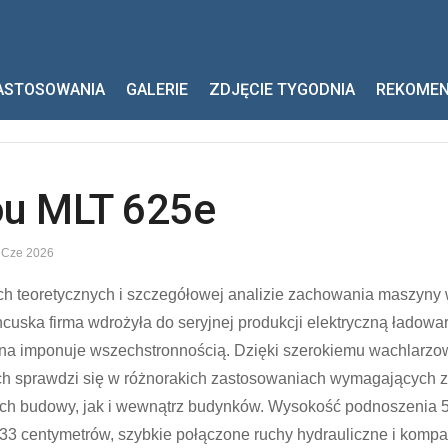
ASTOSOWANIA
GALERIE
ZDJĘCIE TYGODNIA
REKOME
ou MLT 625e
 Cze 2026
ch teoretycznych i szczegółowej analizie zachowania maszyny
ncuska firma wdrożyła do seryjnej produkcji elektryczną ładow
a imponuje wszechstronnością. Dzięki szerokiemu wachlarzo
ch sprawdzi się w różnorakich zastosowaniach wymagających z
ch budowy, jak i wewnątrz budynków. Wysokość podnoszenia 5
t 33 centymetrów, szybkie połączone ruchy hydrauliczne i kom