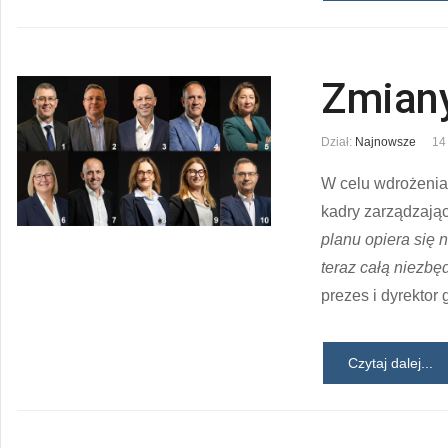
Zmiany
Dział:
Najnowsze
14
W celu wdrożenia 
kadry zarządzając
planu opiera się
teraz całą niezbę
prezes i dyrektor
Czytaj dalej...