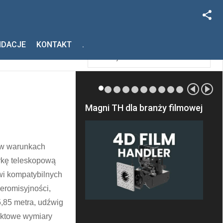
Facebook
Szukaj
NDACJE
KONTAKT
.
Instagram
Magni TH dla branży filmowej
 w warunkach
arkę teleskopową
wi kompatybilnych
eromisyjności,
,85 metra, udźwig
paktowe wymiary