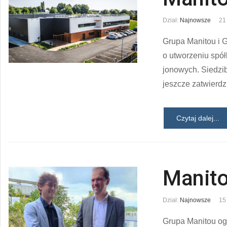
Dział:
Najnowsze
21
Grupa Manitou i 
o utworzeniu spółk
jonowych. Siedzib
jeszcze zatwierdz
Czytaj dalej...
Manito
Dział:
Najnowsze
15
Grupa Manitou ogło