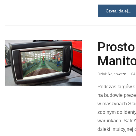
Czytaj dalej...
Prosto
Manit
Dział:
Najnowsze
04
Podczas targów C
na budowie prezen
w maszynach Stag
zdolnym do ident
warunkach. SafeAl
dzięki intuicyjnej