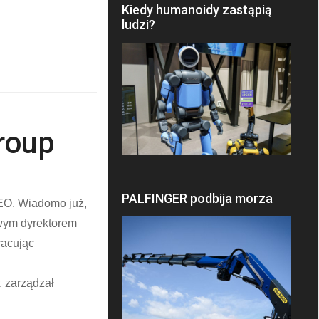
Kiedy humanoidy zastąpią
.
ludzi?
roup
PALFINGER podbija morza
CEO. Wiadomo już,
owym dyrektorem
racując
, zarządzał