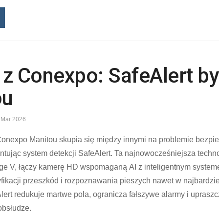
 z Conexpo: SafeAlert b
ou
 Mar 2026
onexpo Manitou skupia się między innymi na problemie bezpi
tując system detekcji SafeAlert. Ta najnowocześniejsza techn
e V, łączy kamerę HD wspomaganą AI z inteligentnym systeme
yfikacji przeszkód i rozpoznawania pieszych nawet w najbardz
ert redukuje martwe pola, ogranicza fałszywe alarmy i uprasz
 obsłudze.