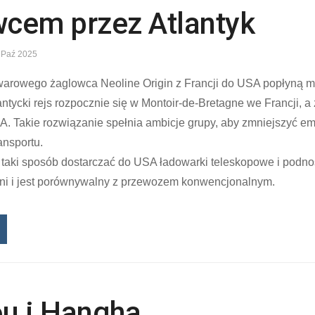
cem przez Atlantyk
 Paź 2025
arowego żaglowca Neoline Origin z Francji do USA popłyną m
antycki rejs rozpocznie się w Montoir-de-Bretagne we Francji, 
A. Takie rozwiązanie spełnia ambicje grupy, aby zmniejszyć e
ansportu.
taki sposób dostarczać do USA ładowarki teleskopowe i podnoś
dni i jest porównywalny z przewozem konwencjonalnym.
u i Hangha