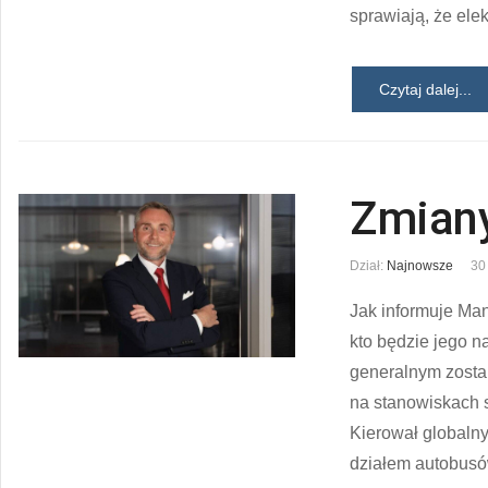
sprawiają, że ele
Czytaj dalej...
Zmiany
Dział:
Najnowsze
30
Jak informuje Ma
kto będzie jego n
generalnym zostan
na stanowiskach s
Kierował globalny
działem autobusów