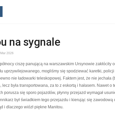
u na sygnale
 Mar 2026
 północy ciszę panującą na warszawskim Ursynowie zakłóciły 
u uprzywilejowanego, mogliśmy się spodziewać karetki, policji 
pewno nie ładowarki teleskopowej. Faktem jest, że nie jechała (
, lecz była transportowana, za to z eskortą i hałasem. Nawet o t
ach porusza się sporo pojazdów, płynny przejazd wymagał usuni
ennikarz był świadkiem tego przejazdu i kierując się zawodową
kąd i dlaczego wiózł piękne Manitou.