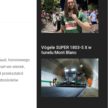
Vögele SUPER 1803-5 X w
tunelu Mont Blanc
ud, ​​honorowego
marł we wtorek,
 przekształcił
podnośników