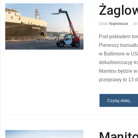
Żaglow
Dział:
Najnowsze
20
Pod pokładem tow
Pierwszy transatl
w Baltimore w US
dekarbonizację tr
Manitou będzie w 
przeprawy to 13 
Czytaj dalej...
Manito