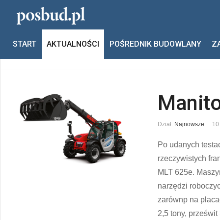
Jesteś tutaj:
Start
Aktualności
Manitou
START
AKTUALNOŚCI
POŚREDNIK BUDOWLANY
Z
Poprzedni
Następny
Manit
Dział:
Najnowsze
10
Po udanych testa
rzeczywistych fra
MLT 625e. Maszyn
narzędzi roboczy
zarównp na placa
2,5 tony, prześwi