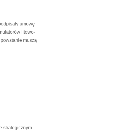
 podpisały umowę
umulatorów litowo-
ej powstanie muszą
ze strategicznym