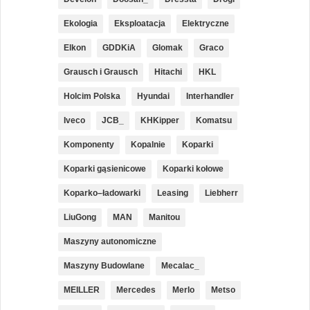
Ekologia
Eksploatacja
Elektryczne
Elkon
GDDKiA
Glomak
Graco
Grausch i Grausch
Hitachi
HKL
Holcim Polska
Hyundai
Interhandler
Iveco
JCB_
KHKipper
Komatsu
Komponenty
Kopalnie
Koparki
Koparki gąsienicowe
Koparki kołowe
Koparko–ładowarki
Leasing
Liebherr
LiuGong
MAN
Manitou
Maszyny autonomiczne
Maszyny Budowlane
Mecalac_
MEILLER
Mercedes
Merlo
Metso