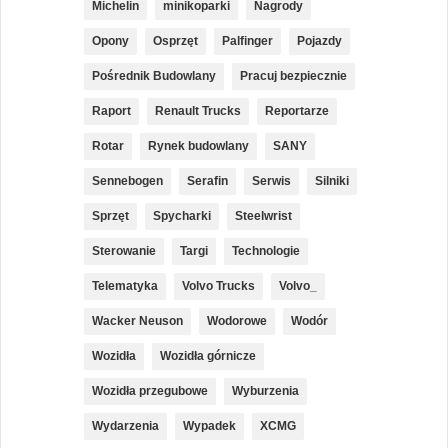
Michelin
minikoparki
Nagrody
Opony
Osprzęt
Palfinger
Pojazdy
Pośrednik Budowlany
Pracuj bezpiecznie
Raport
Renault Trucks
Reportarze
Rotar
Rynek budowlany
SANY
Sennebogen
Serafin
Serwis
Silniki
Sprzęt
Spycharki
Steelwrist
Sterowanie
Targi
Technologie
Telematyka
Volvo Trucks
Volvo_
Wacker Neuson
Wodorowe
Wodór
Wozidła
Wozidła górnicze
Wozidła przegubowe
Wyburzenia
Wydarzenia
Wypadek
XCMG