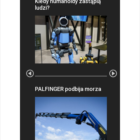
Kiedy humanoidy zastąpią
ludzi?
PALFINGER podbija morza