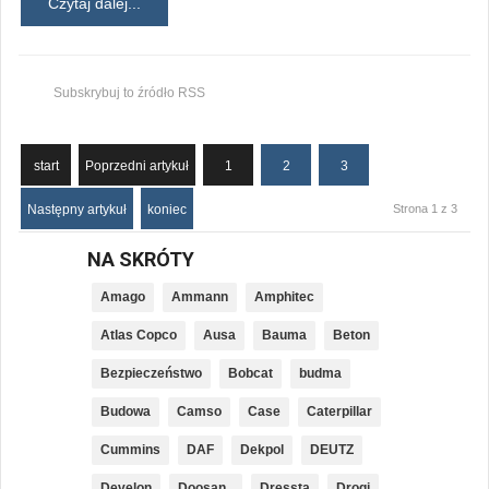
Czytaj dalej...
Subskrybuj to źródło RSS
start
Poprzedni artykuł
1
2
3
Następny artykuł
koniec
Strona 1 z 3
NA SKRÓTY
Amago
Ammann
Amphitec
Atlas Copco
Ausa
Bauma
Beton
Bezpieczeństwo
Bobcat
budma
Budowa
Camso
Case
Caterpillar
Cummins
DAF
Dekpol
DEUTZ
Develon
Doosan_
Dressta
Drogi