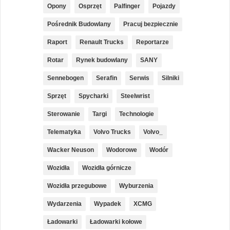
Opony
Osprzęt
Palfinger
Pojazdy
Pośrednik Budowlany
Pracuj bezpiecznie
Raport
Renault Trucks
Reportarze
Rotar
Rynek budowlany
SANY
Sennebogen
Serafin
Serwis
Silniki
Sprzęt
Spycharki
Steelwrist
Sterowanie
Targi
Technologie
Telematyka
Volvo Trucks
Volvo_
Wacker Neuson
Wodorowe
Wodór
Wozidła
Wozidła górnicze
Wozidła przegubowe
Wyburzenia
Wydarzenia
Wypadek
XCMG
Ładowarki
Ładowarki kołowe