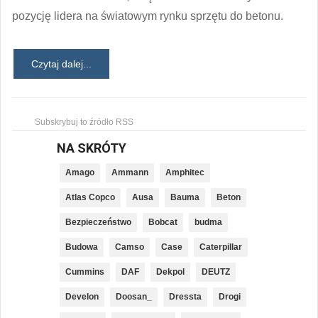
pozycję lidera na światowym rynku sprzętu do betonu.
Czytaj dalej...
Subskrybuj to źródło RSS
NA SKRÓTY
Amago
Ammann
Amphitec
Atlas Copco
Ausa
Bauma
Beton
Bezpieczeństwo
Bobcat
budma
Budowa
Camso
Case
Caterpillar
Cummins
DAF
Dekpol
DEUTZ
Develon
Doosan_
Dressta
Drogi