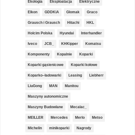
Ekologia
Eksploatacja
Elektryczne
Elkon
GDDKiA
Glomak
Graco
Grausch i Grausch
Hitachi
HKL
Holcim Polska
Hyundai
Interhandler
Iveco
JCB_
KHKipper
Komatsu
Komponenty
Kopalnie
Koparki
Koparki gąsienicowe
Koparki kołowe
Koparko–ładowarki
Leasing
Liebherr
LiuGong
MAN
Manitou
Maszyny autonomiczne
Maszyny Budowlane
Mecalac_
MEILLER
Mercedes
Merlo
Metso
Michelin
minikoparki
Nagrody