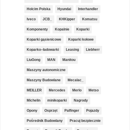
Holcim Polska
Hyundai
Interhandler
Iveco
JCB_
KHKipper
Komatsu
Komponenty
Kopalnie
Koparki
Koparki gąsienicowe
Koparki kołowe
Koparko–ładowarki
Leasing
Liebherr
LiuGong
MAN
Manitou
Maszyny autonomiczne
Maszyny Budowlane
Mecalac_
MEILLER
Mercedes
Merlo
Metso
Michelin
minikoparki
Nagrody
Opony
Osprzęt
Palfinger
Pojazdy
Pośrednik Budowlany
Pracuj bezpiecznie