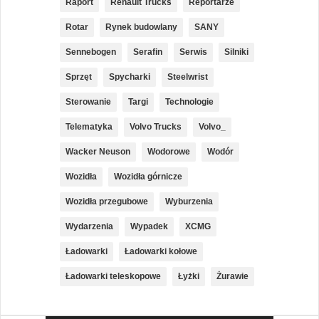
Raport
Renault Trucks
Reportarze
Rotar
Rynek budowlany
SANY
Sennebogen
Serafin
Serwis
Silniki
Sprzęt
Spycharki
Steelwrist
Sterowanie
Targi
Technologie
Telematyka
Volvo Trucks
Volvo_
Wacker Neuson
Wodorowe
Wodór
Wozidła
Wozidła górnicze
Wozidła przegubowe
Wyburzenia
Wydarzenia
Wypadek
XCMG
Ładowarki
Ładowarki kołowe
Ładowarki teleskopowe
Łyżki
Żurawie