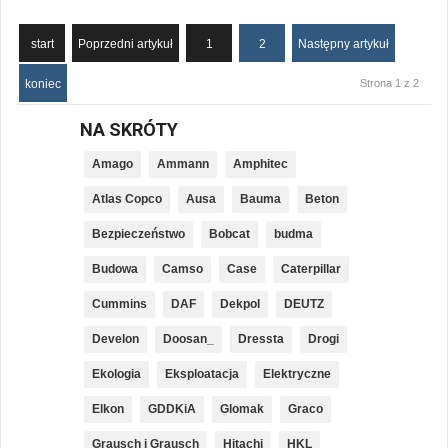
start
Poprzedni artykuł
1
2
Następny artykuł
koniec
Strona 1 z 2
NA SKRÓTY
Amago
Ammann
Amphitec
Atlas Copco
Ausa
Bauma
Beton
Bezpieczeństwo
Bobcat
budma
Budowa
Camso
Case
Caterpillar
Cummins
DAF
Dekpol
DEUTZ
Develon
Doosan_
Dressta
Drogi
Ekologia
Eksploatacja
Elektryczne
Elkon
GDDKiA
Glomak
Graco
Grausch i Grausch
Hitachi
HKL