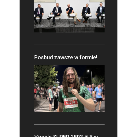
Posbud zawsze w formie!
Vögele SUPER 1803-5 X w