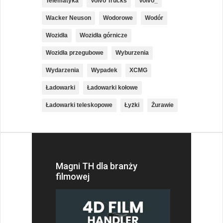
Telematyka
Volvo Trucks
Volvo_
Wacker Neuson
Wodorowe
Wodór
Wozidła
Wozidła górnicze
Wozidła przegubowe
Wyburzenia
Wydarzenia
Wypadek
XCMG
Ładowarki
Ładowarki kołowe
Ładowarki teleskopowe
Łyżki
Żurawie
Magni TH dla branży
filmowej