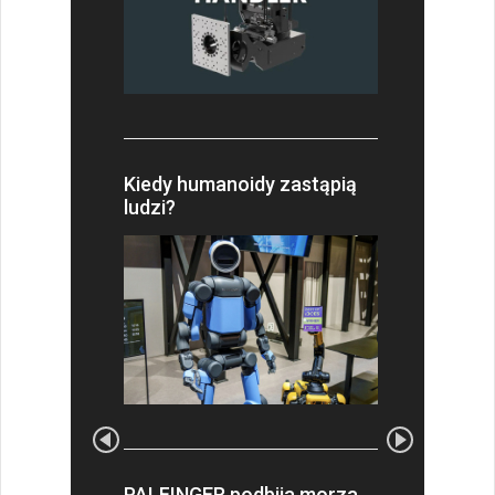
Kiedy humanoidy zastąpią
ludzi?
PALFINGER podbija morza