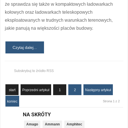
że sprawdza się także w kompaktowych ładowarkach
kołowych oraz ładowarkach teleskopowych
eksploatowanych w trudnych warunkach terenowych,
jakie panują na większości placów budowy.
Czytaj dalej...
Subskrybuj to źródło RSS
start
Poprzedni artykuł
1
2
Następny artykuł
koniec
Strona 1 z 2
NA SKRÓTY
Amago
Ammann
Amphitec