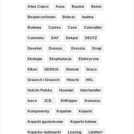
Atlas Copco
Ausa
Bauma
Beton
Bezpieczeństwo
Bobcat
budma
Budowa
Camso
Case
Caterpillar
Cummins
DAF
Dekpol
DEUTZ
Develon
Doosan_
Dressta
Drogi
Ekologia
Eksploatacja
Elektryczne
Elkon
GDDKiA
Glomak
Graco
Grausch i Grausch
Hitachi
HKL
Holcim Polska
Hyundai
Interhandler
Iveco
JCB_
KHKipper
Komatsu
Komponenty
Kopalnie
Koparki
Koparki gąsienicowe
Koparki kołowe
Koparko–ładowarki
Leasing
Liebherr