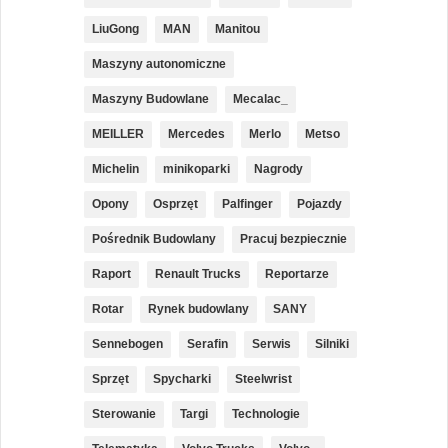
LiuGong
MAN
Manitou
Maszyny autonomiczne
Maszyny Budowlane
Mecalac_
MEILLER
Mercedes
Merlo
Metso
Michelin
minikoparki
Nagrody
Opony
Osprzęt
Palfinger
Pojazdy
Pośrednik Budowlany
Pracuj bezpiecznie
Raport
Renault Trucks
Reportarze
Rotar
Rynek budowlany
SANY
Sennebogen
Serafin
Serwis
Silniki
Sprzęt
Spycharki
Steelwrist
Sterowanie
Targi
Technologie