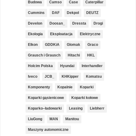
Budowa
Camso
Case
Caterpillar
Cummins
DAF
Dekpol
DEUTZ
Develon
Doosan_
Dressta
Drogi
Ekologia
Eksploatacja
Elektryczne
Elkon
GDDKiA
Glomak
Graco
Grausch i Grausch
Hitachi
HKL
Holcim Polska
Hyundai
Interhandler
Iveco
JCB_
KHKipper
Komatsu
Komponenty
Kopalnie
Koparki
Koparki gąsienicowe
Koparki kołowe
Koparko–ładowarki
Leasing
Liebherr
LiuGong
MAN
Manitou
Maszyny autonomiczne