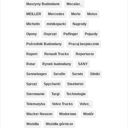
Maszyny Budowlane
Mecalac_
MEILLER
Mercedes
Merlo
Metso
Michelin
minikoparki
Nagrody
Opony
Osprzęt
Palfinger
Pojazdy
Pośrednik Budowlany
Pracuj bezpiecznie
Raport
Renault Trucks
Reportarze
Rotar
Rynek budowlany
SANY
Sennebogen
Serafin
Serwis
Silniki
Sprzęt
Spycharki
Steelwrist
Sterowanie
Targi
Technologie
Telematyka
Volvo Trucks
Volvo_
Wacker Neuson
Wodorowe
Wodór
Wozidła
Wozidła górnicze