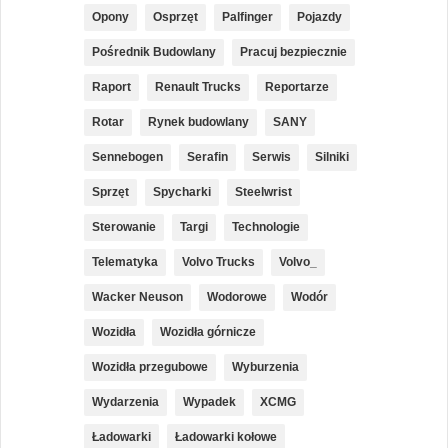
Opony
Osprzęt
Palfinger
Pojazdy
Pośrednik Budowlany
Pracuj bezpiecznie
Raport
Renault Trucks
Reportarze
Rotar
Rynek budowlany
SANY
Sennebogen
Serafin
Serwis
Silniki
Sprzęt
Spycharki
Steelwrist
Sterowanie
Targi
Technologie
Telematyka
Volvo Trucks
Volvo_
Wacker Neuson
Wodorowe
Wodór
Wozidła
Wozidła górnicze
Wozidła przegubowe
Wyburzenia
Wydarzenia
Wypadek
XCMG
Ładowarki
Ładowarki kołowe