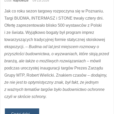
Dział:
Najnowsze
09 Lut 2026
Jak co roku sezon targowy rozpoczyna się w Poznaniu.
Targi BUDMA, INTERMASZ i STONE trwały cztery dni.
Ofertę zaprezentowało blisko 500 wystawców z Polski
i ze świata. Wyjątkowo bogaty był program imprez
towarzyszących tradycyjnej formie statycznej stoiskowej
ekspozycji.
– Budma od lat jest miejscem rozmowy o
przyszłości budownictwa, o wyzwaniach, które stoją przed
branżą, ale także o możliwych rozwiązaniach
– mówił
podczas uroczystej inauguracji targów Prezes Zarządu
Grupy MTP, Robert Wielicki. Znakiem czasów –
dodajmy,
że nie jest to optymistyczny znak, był fakt, że jednym
z ważnych tematów targów było budownictwo ochronne
czyli w skrócie schrony.
Czytaj dalej...