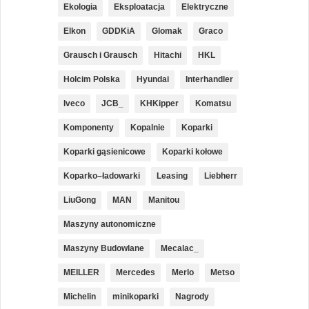
Ekologia
Eksploatacja
Elektryczne
Elkon
GDDKiA
Glomak
Graco
Grausch i Grausch
Hitachi
HKL
Holcim Polska
Hyundai
Interhandler
Iveco
JCB_
KHKipper
Komatsu
Komponenty
Kopalnie
Koparki
Koparki gąsienicowe
Koparki kołowe
Koparko–ładowarki
Leasing
Liebherr
LiuGong
MAN
Manitou
Maszyny autonomiczne
Maszyny Budowlane
Mecalac_
MEILLER
Mercedes
Merlo
Metso
Michelin
minikoparki
Nagrody