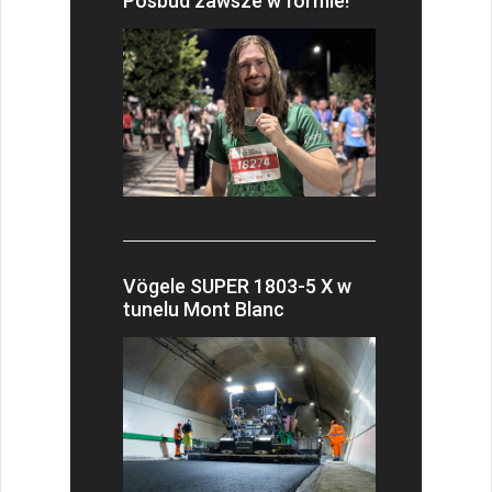
Posbud zawsze w formie!
Vögele SUPER 1803-5 X w
tunelu Mont Blanc