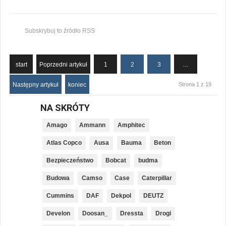
Subskrybuj to źródło RSS
start
Poprzedni artykuł
1
2
3
…
Następny artykuł
koniec
Strona 1 z 19
NA SKRÓTY
Amago
Ammann
Amphitec
Atlas Copco
Ausa
Bauma
Beton
Bezpieczeństwo
Bobcat
budma
Budowa
Camso
Case
Caterpillar
Cummins
DAF
Dekpol
DEUTZ
Develon
Doosan_
Dressta
Drogi