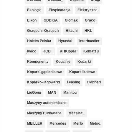
Ekologia
Eksploatacja
Elektryczne
Elkon
GDDKiA
Glomak
Graco
Grausch i Grausch
Hitachi
HKL
Holcim Polska
Hyundai
Interhandler
Iveco
JCB_
KHKipper
Komatsu
Komponenty
Kopalnie
Koparki
Koparki gąsienicowe
Koparki kołowe
Koparko–ładowarki
Leasing
Liebherr
LiuGong
MAN
Manitou
Maszyny autonomiczne
Maszyny Budowlane
Mecalac_
MEILLER
Mercedes
Merlo
Metso