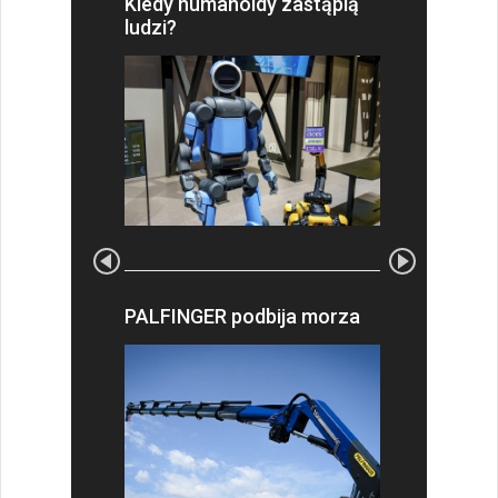
Kiedy humanoidy zastąpią
ludzi?
PALFINGER podbija morza