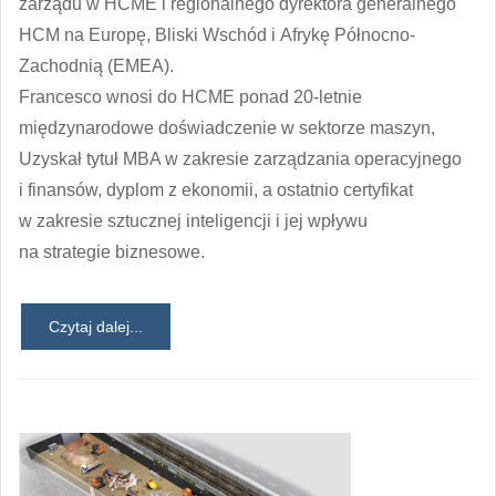
zarządu w HCME i regionalnego dyrektora generalnego
HCM na Europę, Bliski Wschód i Afrykę Północno-
Zachodnią (EMEA).
Francesco wnosi do HCME ponad 20-letnie
międzynarodowe doświadczenie w sektorze maszyn,
Uzyskał tytuł MBA w zakresie zarządzania operacyjnego
i finansów, dyplom z ekonomii, a ostatnio certyfikat
w zakresie sztucznej inteligencji i jej wpływu
na strategie biznesowe.
Czytaj dalej...