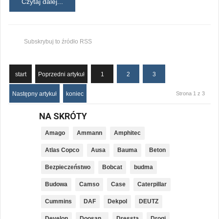
Czytaj dalej...
Subskrybuj to źródło RSS
start
Poprzedni artykuł
1
2
3
Następny artykuł
koniec
Strona 1 z 3
NA SKRÓTY
Amago
Ammann
Amphitec
Atlas Copco
Ausa
Bauma
Beton
Bezpieczeństwo
Bobcat
budma
Budowa
Camso
Case
Caterpillar
Cummins
DAF
Dekpol
DEUTZ
Develon
Doosan_
Dressta
Drogi