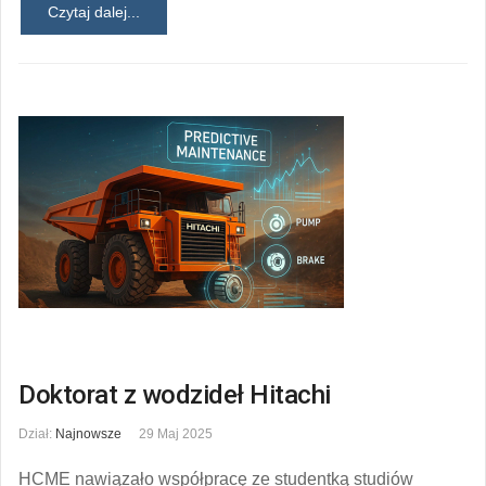
Czytaj dalej...
Doktorat z wodzideł Hitachi
Dział:
Najnowsze
29 Maj 2025
HCME nawiązało współpracę ze studentką studiów