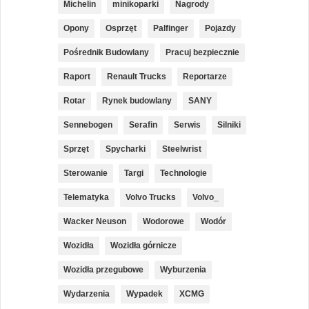
Michelin
minikoparki
Nagrody
Opony
Osprzęt
Palfinger
Pojazdy
Pośrednik Budowlany
Pracuj bezpiecznie
Raport
Renault Trucks
Reportarze
Rotar
Rynek budowlany
SANY
Sennebogen
Serafin
Serwis
Silniki
Sprzęt
Spycharki
Steelwrist
Sterowanie
Targi
Technologie
Telematyka
Volvo Trucks
Volvo_
Wacker Neuson
Wodorowe
Wodór
Wozidła
Wozidła górnicze
Wozidła przegubowe
Wyburzenia
Wydarzenia
Wypadek
XCMG