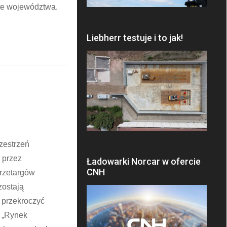
ęte województwa.
Liebherr testuje i to jak!
rzestrzeń
 przez
Ładowarki Norcar w ofercie
CNH
przetargów
zostają
i przekroczyć
o „Rynek