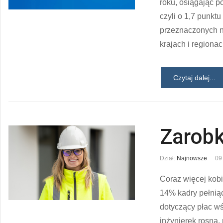
roku, osiągając p
czyli o 1,7 punk
przeznaczonych 
krajach i regionac
Czytaj dalej...
Zarobk
Dział:
Najnowsze
09
Coraz więcej kob
14% kadry pełniąc
dotyczący płac w
inżynierek rosną,