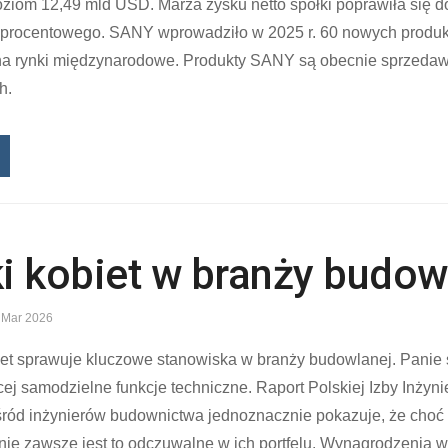
oziom 12,49 mld USD. Marża zysku netto spółki poprawiła się 
tu procentowego. SANY wprowadziło w 2025 r. 60 nowych produ
na rynki międzynarodowe. Produkty SANY są obecnie sprzeda
h.
i kobiet w branży budow
 Mar 2026
iet sprawuje kluczowe stanowiska w branży budowlanej. Panie
ej samodzielne funkcje techniczne. Raport Polskiej Izby Inży
śród inżynierów budownictwa jednoznacznie pokazuje, że choć
 nie zawsze jest to odczuwalne w ich portfelu. Wynagrodzenia w