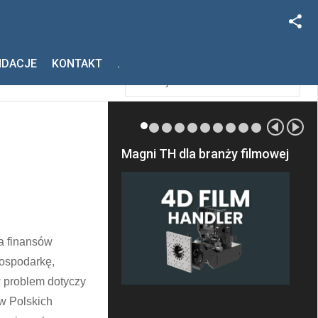
Facebook
Szukaj
NDACJE
KONTAKT
.
Instagram
Magni TH dla branży filmowej
a finansów
gospodarkę,
 problem dotyczy
ów Polskich