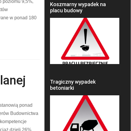
do poziomu 9,5%,
Koszmarny wypadek na
któw
placu budowy
wane w ponad 180
lanej
Tragiczny wypadek
betoniarki
 stanowią ponad
nierów Budownictwa
 kompetencje
ciąż dzieli 26%