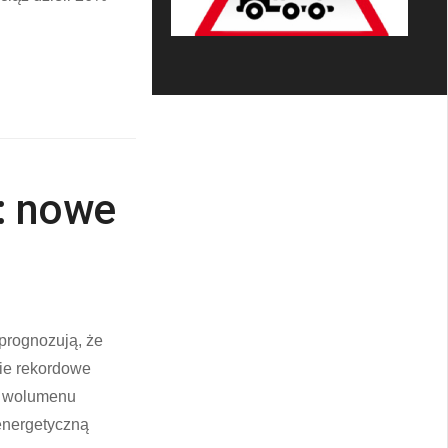
: nowe
 prognozują, że
nie rekordowe
go wolumenu
energetyczną