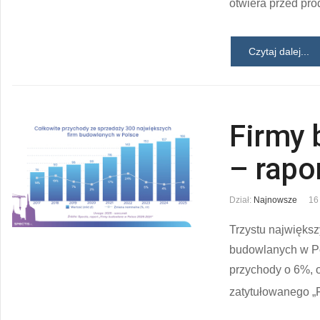
otwiera przed pr
Czytaj dalej...
Firmy 
– rapo
Dział:
Najnowsze
16
Trzystu największ
budowlanych w Pol
przychody o 6%, o
zatytułowanego „