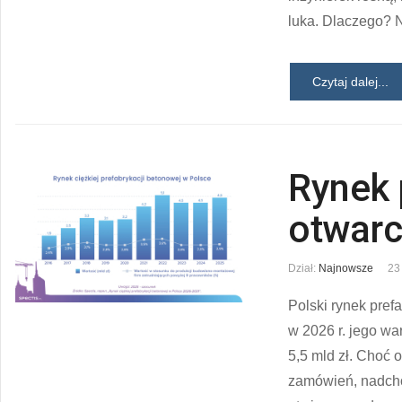
luka. Dlaczego? N
Czytaj dalej...
Rynek 
otwarc
Dział:
Najnowsze
23
Polski rynek pref
w 2026 r. jego w
5,5 mld zł. Choć 
zamówień, nadcho