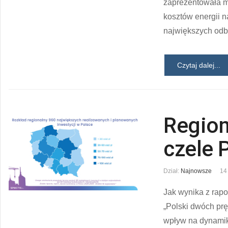
zaprezentowała m
kosztów energii n
największych odbi
Czytaj dalej...
Region
czele 
Dział:
Najnowsze
14
Jak wynika z rapo
„Polski dwóch pr
wpływ na dynamik