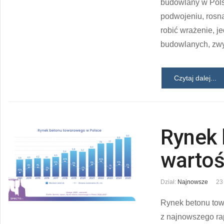
budowlany w Pols
podwojeniu, rosn
robić wrażenie, 
budowlanych, zwyż
Czytaj dalej...
Rynek
wartoś
Dział:
Najnowsze
23
Rynek betonu tow
z najnowszego ra