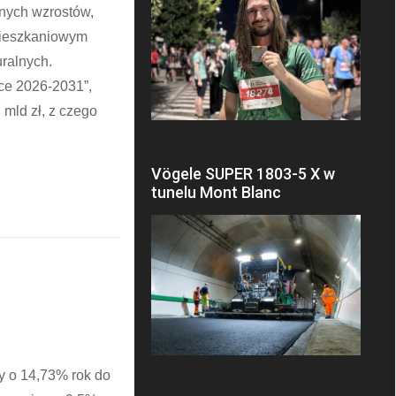
anych wzrostów,
mieszkaniowym
uralnych.
ce 2026-2031”,
mld zł, z czego
Vögele SUPER 1803-5 X w
tunelu Mont Blanc
y o 14,73% rok do