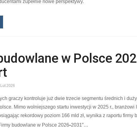
oducentami zupełnie nowe perspektywy.
budowlane w Polsce 20
rt
 Lut 2026
ych graczy kontroluje już dwie trzecie segmentu średnich i duży
sce. Mimo wolniejszego startu inwestycji w 2025 r., branżowi l
siągając rekordowy poziom 166 mld zł, wynika z raportu firmy
‑
Firmy budowlane w Polsce 2026
2031”…