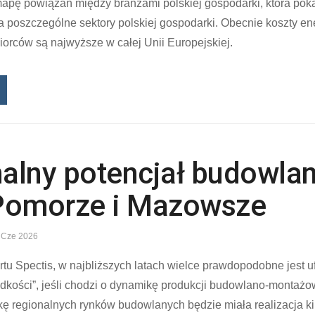
apę powiązań między branżami polskiej gospodarki, która pok
a poszczególne sektory polskiej gospodarki. Obecnie koszty ene
orców są najwyższe w całej Unii Europejskiej.
alny potencjał budowlan
Pomorze i Mazowsze
 Cze 2026
rtu Spectis, w najbliższych latach wielce prawdopodobne jest 
ędkości”, jeśli chodzi o dynamikę produkcji budowlano-montaż
ę regionalnych rynków budowlanych będzie miała realizacja ki