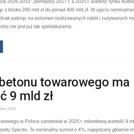
ce 2026-2033”, pomiędzy 2017 r. a 2025 r. wartość rynku budo
ąc z blisko 200 mld zł do ponad 400 mld zł. W ujęciu nominaln
jednak patrząc na wolumen realizowanych robót i zużywanych m
ka nie jest już tak spektakularna.
 betonu towarowego ma
ć 9 mld zł
 Kwi 2026
arowego w Polsce zanotował w 2025 r. rekordową wartość 9 ml
portu Spectis. To nominalny wzrost o 4%, napędzany głównie r