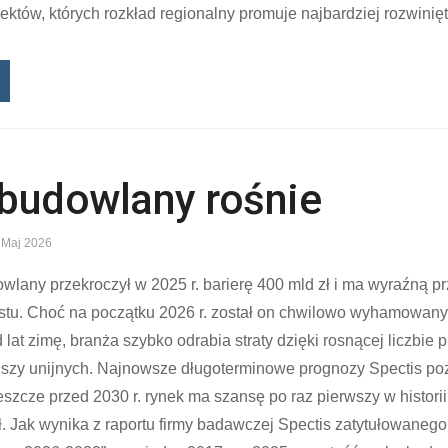
ektów, których rozkład regionalny promuje najbardziej rozwini
budowlany rośnie
 Maj 2026
owlany przekroczył w 2025 r. barierę 400 mld zł i ma wyraźną p
stu. Choć na początku 2026 r. został on chwilowo wyhamowany
 lat zimę, branża szybko odrabia straty dzięki rosnącej liczbie 
uszy unijnych. Najnowsze długoterminowe prognozy Spectis po
eszcze przed 2030 r. rynek ma szansę po raz pierwszy w histori
. Jak wynika z raportu firmy badawczej Spectis zatytułowaneg