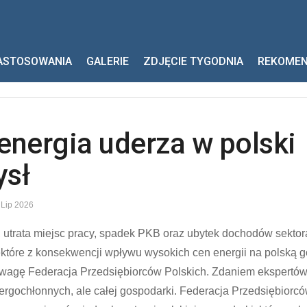
ASTOSOWANIA
GALERIE
ZDJĘCIE TYGODNIA
REKOME
energia uderza w polski
ysł
 Lip 2026
, utrata miejsc pracy, spadek PKB oraz ubytek dochodów sektor
ektóre z konsekwencji wpływu wysokich cen energii na polską 
uwagę Federacja Przedsiębiorców Polskich. Zdaniem ekspertów
nergochłonnych, ale całej gospodarki. Federacja Przedsiębiorc