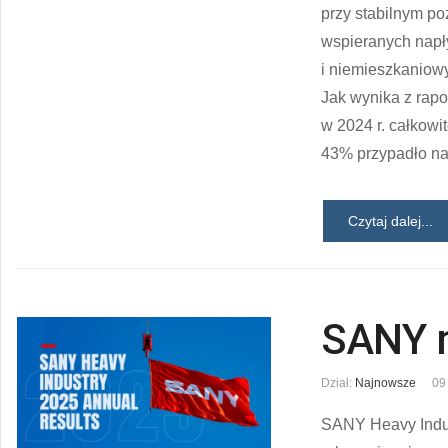
przy stabilnym p
wspieranych nap
i niemieszkaniowy
Jak wynika z rap
w 2024 r. całkow
43% przypadło n
Czytaj dalej...
SANY m
Dział:
Najnowsze
09
SANY Heavy Indu