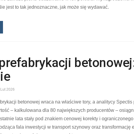
ie jest to tak jednoznaczne, jak może się wydawać.
prefabrykacji betonowej
ie
 Lut 2026
abrykacji betonowej wraca na właściwe tory, a analitycy Spectis
artość – kalkulowana dla 80 największych producentów – osiąg
ostatnie lata stały pod znakiem cenowej korekty i ograniczone
dząca fala inwestycji w transport szynowy oraz transformację 