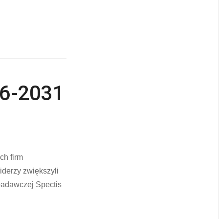
26-2031
ch firm
iderzy zwiększyli
 badawczej Spectis