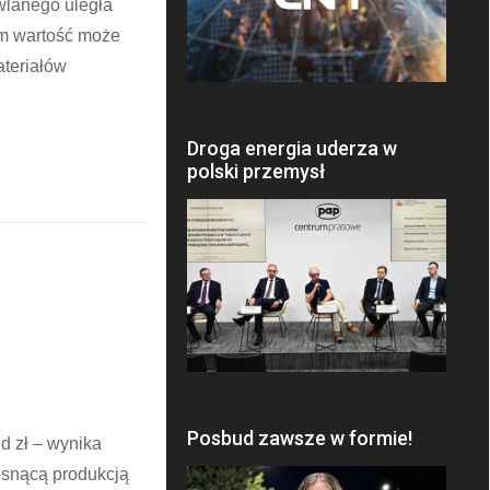
wlanego uległa
ym wartość może
ateriałów
Droga energia uderza w
polski przemysł
Posbud zawsze w formie!
d zł – wynika
osnącą produkcją