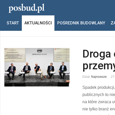
Jesteś tutaj:
Start
Aktualności
Raport
START
AKTUALNOŚCI
POŚREDNIK BUDOWLANY
Z
Poprzedni
Następny
Droga 
przem
Dział:
Najnowsze
27
Spadek produkcji
publicznych to ni
na które zwraca 
nie tylko branż e