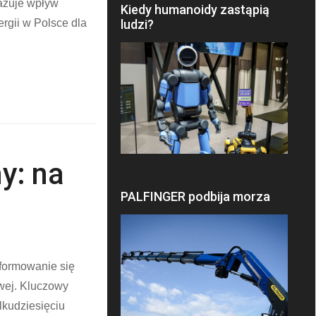
azuje wpływ
Kiedy humanoidy zastąpią
ludzi?
rgii w Polsce dla
y: na
PALFINGER podbija morza
uformowanie się
owej. Kluczowy
lkudziesięciu