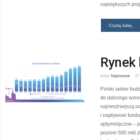
największych proj
Czytaj dalej...
Rynek 
Dział:
Najnowsze
27
Polski sektor bud
do dalszego wzro
najmroźniejszą od
i napływowi fund
optymistyczne – j
poziom 500 mld zł