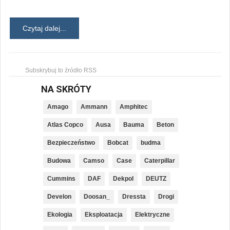
Czytaj dalej...
Subskrybuj to źródło RSS
NA SKRÓTY
Amago
Ammann
Amphitec
Atlas Copco
Ausa
Bauma
Beton
Bezpieczeństwo
Bobcat
budma
Budowa
Camso
Case
Caterpillar
Cummins
DAF
Dekpol
DEUTZ
Develon
Doosan_
Dressta
Drogi
Ekologia
Eksploatacja
Elektryczne