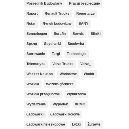
Pośrednik Budowlany
Pracuj bezpiecznie
Raport
Renault Trucks
Reportarze
Rotar
Rynek budowlany
SANY
Sennebogen
Serafin
Serwis
Silniki
Sprzęt
Spycharki
Steelwrist
Sterowanie
Targi
Technologie
Telematyka
Volvo Trucks
Volvo_
Wacker Neuson
Wodorowe
Wodór
Wozidła
Wozidła górnicze
Wozidła przegubowe
Wyburzenia
Wydarzenia
Wypadek
XCMG
Ładowarki
Ładowarki kołowe
Ładowarki teleskopowe
Łyżki
Żurawie