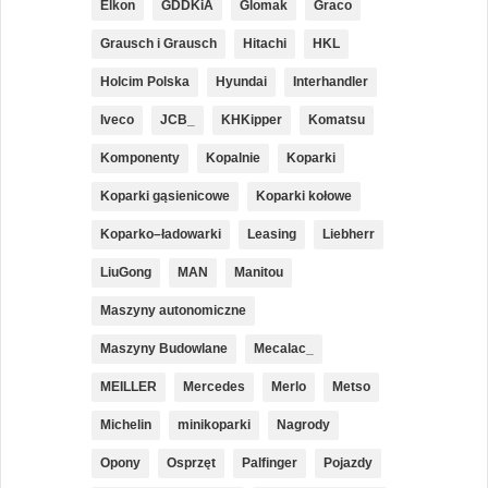
Elkon
GDDKiA
Glomak
Graco
Grausch i Grausch
Hitachi
HKL
Holcim Polska
Hyundai
Interhandler
Iveco
JCB_
KHKipper
Komatsu
Komponenty
Kopalnie
Koparki
Koparki gąsienicowe
Koparki kołowe
Koparko–ładowarki
Leasing
Liebherr
LiuGong
MAN
Manitou
Maszyny autonomiczne
Maszyny Budowlane
Mecalac_
MEILLER
Mercedes
Merlo
Metso
Michelin
minikoparki
Nagrody
Opony
Osprzęt
Palfinger
Pojazdy